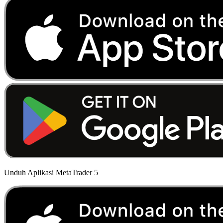
Unduh Aplikasi MetaTrader 5