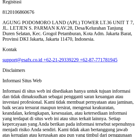
Registrasi
8120106860676
AGUNG PODOMORO LAND (APL) TOWER LT.36 UNIT T 7,
JL. LETJEN S. PARMAN KAV.28, Desa/Kelurahan Tanjung
Duren Selatan, Kec. Grogol Petamburan, Kota Adm. Jakarta Barat,
Provinsi DKI Jakarta, Jakarta 11470, Indonesia.
Kontak
support@esafx.co.id
+62-21-29339229
+62-87-771781945
Disclaimers
Informasi Situs Web
Informasi di situs web ini disediakan hanya untuk tujuan informasi
dan tidak dimaksudkan sebagai pengganti saran keuangan atau
investasi profesional. Kami tidak membuat pernyataan atau jaminan,
baik secara tersurat maupun tersirat, mengenai keakuratan,
keandalan, kelengkapan, kesesuaian, atau ketersediaan informasi
yang terdapat di situs web ini atau situs terkait lainnya. Setiap
kepercayaan yang Anda berikan pada informasi tersebut sepenuhnya
menjadi risiko Anda sendiri. Kami tidak akan bertanggung jawab
atas kerugian atau kerusakan apa pun yang timbul dari penggunaan