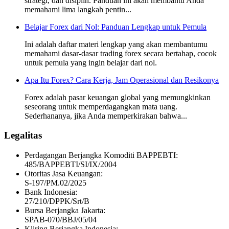
strategi, dan disiplin. Panduan ini akan membantu Anda
memahami lima langkah pentin...
Belajar Forex dari Nol: Panduan Lengkap untuk Pemula
Ini adalah daftar materi lengkap yang akan membantumu
memahami dasar-dasar trading forex secara bertahap, cocok
untuk pemula yang ingin belajar dari nol.
Apa Itu Forex? Cara Kerja, Jam Operasional dan Resikonya
Forex adalah pasar keuangan global yang memungkinkan
seseorang untuk memperdagangkan mata uang.
Sederhananya, jika Anda memperkirakan bahwa...
Legalitas
Perdagangan Berjangka Komoditi BAPPEBTI:
485/BAPPEBTI/SI/IX/2004
Otoritas Jasa Keuangan:
S-197/PM.02/2025
Bank Indonesia:
27/210/DPPK/Srt/B
Bursa Berjangka Jakarta:
SPAB-070/BBJ/05/04
Kliring Berjangka Indonesia: