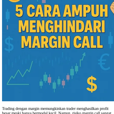
Trading dengan margin memungkinkan trader menghasilkan profit
besar meski hanya bermodal kecil. Namun, risiko margin call sangat