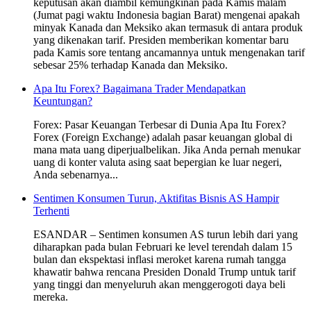
keputusan akan diambil kemungkinan pada Kamis malam
(Jumat pagi waktu Indonesia bagian Barat) mengenai apakah
minyak Kanada dan Meksiko akan termasuk di antara produk
yang dikenakan tarif. Presiden memberikan komentar baru
pada Kamis sore tentang ancamannya untuk mengenakan tarif
sebesar 25% terhadap Kanada dan Meksiko.
Apa Itu Forex? Bagaimana Trader Mendapatkan
Keuntungan?
Forex: Pasar Keuangan Terbesar di Dunia Apa Itu Forex?
Forex (Foreign Exchange) adalah pasar keuangan global di
mana mata uang diperjualbelikan. Jika Anda pernah menukar
uang di konter valuta asing saat bepergian ke luar negeri,
Anda sebenarnya...
Sentimen Konsumen Turun, Aktifitas Bisnis AS Hampir
Terhenti
ESANDAR – Sentimen konsumen AS turun lebih dari yang
diharapkan pada bulan Februari ke level terendah dalam 15
bulan dan ekspektasi inflasi meroket karena rumah tangga
khawatir bahwa rencana Presiden Donald Trump untuk tarif
yang tinggi dan menyeluruh akan menggerogoti daya beli
mereka.