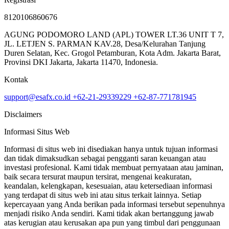
8120106860676
AGUNG PODOMORO LAND (APL) TOWER LT.36 UNIT T 7,
JL. LETJEN S. PARMAN KAV.28, Desa/Kelurahan Tanjung
Duren Selatan, Kec. Grogol Petamburan, Kota Adm. Jakarta Barat,
Provinsi DKI Jakarta, Jakarta 11470, Indonesia.
Kontak
support@esafx.co.id
+62-21-29339229
+62-87-771781945
Disclaimers
Informasi Situs Web
Informasi di situs web ini disediakan hanya untuk tujuan informasi
dan tidak dimaksudkan sebagai pengganti saran keuangan atau
investasi profesional. Kami tidak membuat pernyataan atau jaminan,
baik secara tersurat maupun tersirat, mengenai keakuratan,
keandalan, kelengkapan, kesesuaian, atau ketersediaan informasi
yang terdapat di situs web ini atau situs terkait lainnya. Setiap
kepercayaan yang Anda berikan pada informasi tersebut sepenuhnya
menjadi risiko Anda sendiri. Kami tidak akan bertanggung jawab
atas kerugian atau kerusakan apa pun yang timbul dari penggunaan