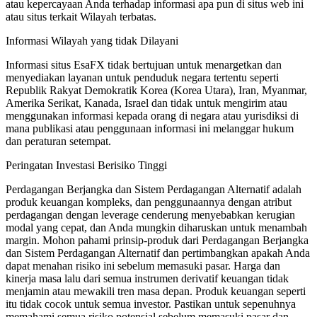
atau kepercayaan Anda terhadap informasi apa pun di situs web ini
atau situs terkait Wilayah terbatas.
Informasi Wilayah yang tidak Dilayani
Informasi situs EsaFX tidak bertujuan untuk menargetkan dan
menyediakan layanan untuk penduduk negara tertentu seperti
Republik Rakyat Demokratik Korea (Korea Utara), Iran, Myanmar,
Amerika Serikat, Kanada, Israel dan tidak untuk mengirim atau
menggunakan informasi kepada orang di negara atau yurisdiksi di
mana publikasi atau penggunaan informasi ini melanggar hukum
dan peraturan setempat.
Peringatan Investasi Berisiko Tinggi
Perdagangan Berjangka dan Sistem Perdagangan Alternatif adalah
produk keuangan kompleks, dan penggunaannya dengan atribut
perdagangan dengan leverage cenderung menyebabkan kerugian
modal yang cepat, dan Anda mungkin diharuskan untuk menambah
margin. Mohon pahami prinsip-produk dari Perdagangan Berjangka
dan Sistem Perdagangan Alternatif dan pertimbangkan apakah Anda
dapat menahan risiko ini sebelum memasuki pasar. Harga dan
kinerja masa lalu dari semua instrumen derivatif keuangan tidak
menjamin atau mewakili tren masa depan. Produk keuangan seperti
itu tidak cocok untuk semua investor. Pastikan untuk sepenuhnya
memahami semua risiko potensial sebelum memasuki pasar dan