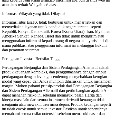
atau kepercayaan Anda terhadap informasi apa pun di situs web ini
atau situs terkait Wilayah terbatas.
Informasi Wilayah yang tidak Dilayani
Informasi situs EsaFX tidak bertujuan untuk menargetkan dan
menyediakan layanan untuk penduduk negara tertentu seperti
Republik Rakyat Demokratik Korea (Korea Utara), Iran, Myanmar,
Amerika Serikat, Kanada, Israel dan tidak untuk mengirim atau
menggunakan informasi kepada orang di negara atau yurisdiksi di
mana publikasi atau penggunaan informasi ini melanggar hukum
dan peraturan setempat.
Peringatan Investasi Berisiko Tinggi
Perdagangan Berjangka dan Sistem Perdagangan Alternatif adalah
produk keuangan kompleks, dan penggunaannya dengan atribut
perdagangan dengan leverage cenderung menyebabkan kerugian
modal yang cepat, dan Anda mungkin diharuskan untuk menambah
margin. Mohon pahami prinsip-produk dari Perdagangan Berjangka
dan Sistem Perdagangan Alternatif dan pertimbangkan apakah Anda
dapat menahan risiko ini sebelum memasuki pasar. Harga dan
kinerja masa lalu dari semua instrumen derivatif keuangan tidak
menjamin atau mewakili tren masa depan. Produk keuangan seperti
itu tidak cocok untuk semua investor. Pastikan untuk sepenuhnya
memahami semua risiko potensial sebelum memasuki pasar dan