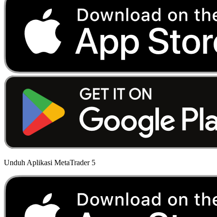
Unduh Aplikasi MetaTrader 5