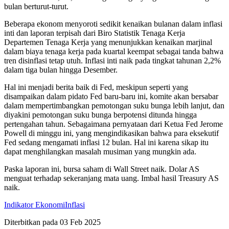
bulan berturut-turut.
Beberapa ekonom menyoroti sedikit kenaikan bulanan dalam inflasi
inti dan laporan terpisah dari Biro Statistik Tenaga Kerja
Departemen Tenaga Kerja yang menunjukkan kenaikan marjinal
dalam biaya tenaga kerja pada kuartal keempat sebagai tanda bahwa
tren disinflasi tetap utuh. Inflasi inti naik pada tingkat tahunan 2,2%
dalam tiga bulan hingga Desember.
Hal ini menjadi berita baik di Fed, meskipun seperti yang
disampaikan dalam pidato Fed baru-baru ini, komite akan bersabar
dalam mempertimbangkan pemotongan suku bunga lebih lanjut, dan
diyakini pemotongan suku bunga berpotensi ditunda hingga
pertengahan tahun. Sebagaimana pernyataan dari Ketua Fed Jerome
Powell di minggu ini, yang mengindikasikan bahwa para eksekutif
Fed sedang mengamati inflasi 12 bulan. Hal ini karena sikap itu
dapat menghilangkan masalah musiman yang mungkin ada.
Paska laporan ini, bursa saham di Wall Street naik. Dolar AS
menguat terhadap sekeranjang mata uang. Imbal hasil Treasury AS
naik.
Indikator Ekonomi
Inflasi
Diterbitkan pada
03 Feb 2025