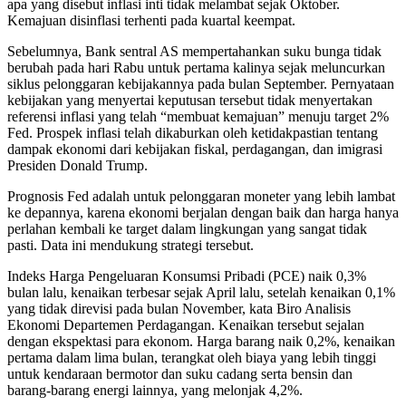
apa yang disebut inflasi inti tidak melambat sejak Oktober.
Kemajuan disinflasi terhenti pada kuartal keempat.
Sebelumnya, Bank sentral AS mempertahankan suku bunga tidak
berubah pada hari Rabu untuk pertama kalinya sejak meluncurkan
siklus pelonggaran kebijakannya pada bulan September. Pernyataan
kebijakan yang menyertai keputusan tersebut tidak menyertakan
referensi inflasi yang telah “membuat kemajuan” menuju target 2%
Fed. Prospek inflasi telah dikaburkan oleh ketidakpastian tentang
dampak ekonomi dari kebijakan fiskal, perdagangan, dan imigrasi
Presiden Donald Trump.
Prognosis Fed adalah untuk pelonggaran moneter yang lebih lambat
ke depannya, karena ekonomi berjalan dengan baik dan harga hanya
perlahan kembali ke target dalam lingkungan yang sangat tidak
pasti. Data ini mendukung strategi tersebut.
Indeks Harga Pengeluaran Konsumsi Pribadi (PCE) naik 0,3%
bulan lalu, kenaikan terbesar sejak April lalu, setelah kenaikan 0,1%
yang tidak direvisi pada bulan November, kata Biro Analisis
Ekonomi Departemen Perdagangan. Kenaikan tersebut sejalan
dengan ekspektasi para ekonom. Harga barang naik 0,2%, kenaikan
pertama dalam lima bulan, terangkat oleh biaya yang lebih tinggi
untuk kendaraan bermotor dan suku cadang serta bensin dan
barang-barang energi lainnya, yang melonjak 4,2%.