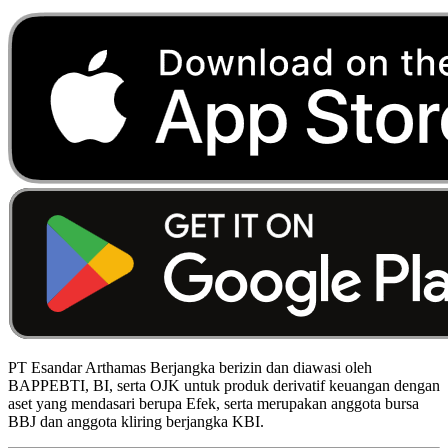
PT Esandar Arthamas Berjangka berizin dan diawasi oleh
BAPPEBTI, BI, serta OJK untuk produk derivatif keuangan dengan
aset yang mendasari berupa Efek, serta merupakan anggota bursa
BBJ dan anggota kliring berjangka KBI.