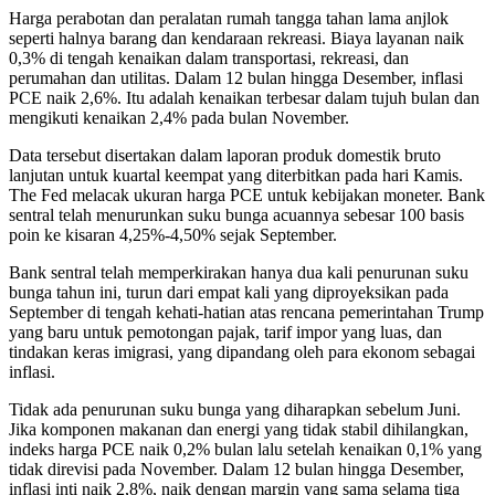
Harga perabotan dan peralatan rumah tangga tahan lama anjlok
seperti halnya barang dan kendaraan rekreasi. Biaya layanan naik
0,3% di tengah kenaikan dalam transportasi, rekreasi, dan
perumahan dan utilitas. Dalam 12 bulan hingga Desember, inflasi
PCE naik 2,6%. Itu adalah kenaikan terbesar dalam tujuh bulan dan
mengikuti kenaikan 2,4% pada bulan November.
Data tersebut disertakan dalam laporan produk domestik bruto
lanjutan untuk kuartal keempat yang diterbitkan pada hari Kamis.
The Fed melacak ukuran harga PCE untuk kebijakan moneter. Bank
sentral telah menurunkan suku bunga acuannya sebesar 100 basis
poin ke kisaran 4,25%-4,50% sejak September.
Bank sentral telah memperkirakan hanya dua kali penurunan suku
bunga tahun ini, turun dari empat kali yang diproyeksikan pada
September di tengah kehati-hatian atas rencana pemerintahan Trump
yang baru untuk pemotongan pajak, tarif impor yang luas, dan
tindakan keras imigrasi, yang dipandang oleh para ekonom sebagai
inflasi.
Tidak ada penurunan suku bunga yang diharapkan sebelum Juni.
Jika komponen makanan dan energi yang tidak stabil dihilangkan,
indeks harga PCE naik 0,2% bulan lalu setelah kenaikan 0,1% yang
tidak direvisi pada November. Dalam 12 bulan hingga Desember,
inflasi inti naik 2,8%, naik dengan margin yang sama selama tiga