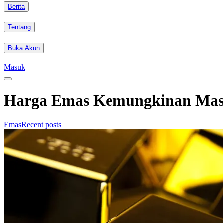
Berita
Tentang
Buka Akun
Masuk
Harga Emas Kemungkinan Masih
Emas
Recent posts