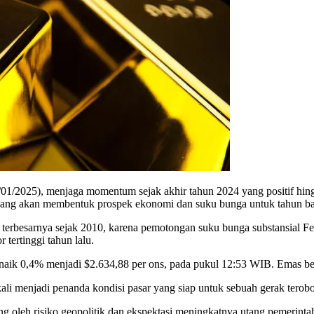
/2025), menjaga momentum sejak akhir tahun 2024 yang positif hing
 yang akan membentuk prospek ekonomi dan suku bunga untuk tahun ba
 terbesarnya sejak 2010, karena pemotongan suku bunga substansial Fe
tertinggi tahun lalu.
ot naik 0,4% menjadi $2.634,88 per ons, pada pukul 12:53 WIB. Emas be
kali menjadi penanda kondisi pasar yang siap untuk sebuah gerak terob
g oleh risiko geopolitik dan ekspektasi meningkatnya utang pemerinta