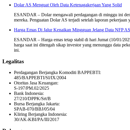
Dolar AS Menguat Oleh Data Ketenagakerjaan Yang Solid
ESANDAR – Dolar mengawali perdagangan di minggu ini dengan 
mereka. Penguatan Dolar AS terjadi setelah laporan pekerjaan
Harga Emas Di Jalur Kenaikan Mingguan Jelang Data NFP A
ESANDAR – Harga emas tetap stabil di hari Jumat (10/01/2025
harga saat ini ditengah sikap investor yang menunggu data pe
ini.
Legalitas
Perdagangan Berjangka Komoditi BAPPEBTI:
485/BAPPEBTI/SI/IX/2004
Otoritas Jasa Keuangan:
S-197/PM.02/2025
Bank Indonesia:
27/210/DPPK/Srt/B
Bursa Berjangka Jakarta:
SPAB-070/BBJ/05/04
Kliring Berjangka Indonesia:
30/AK-KBI/PA/III/2017