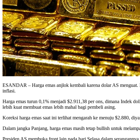
ESANDAR – Harga emas anjlok kembali karena dolar AS menguat. Pa
inflasi.
Harga emas turun 0,1% menjadi $2.911,38 per ons, dimana Indek doll
lebih kuat membuat emas lebih mahal bagi pembeli asing.
Koreksi harga emas saat ini terlihat mengarah ke menuju $2.880, diyak
Dalam jangka Panjang, harga emas masih tetap bullish untuk melampau
Presiden AS membuka front lain pada hari Selasa dalam serangannya