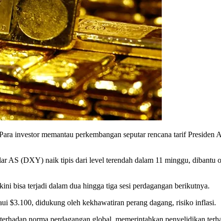
ra investor memantau perkembangan seputar rencana tarif Presiden 
ar AS (DXY) naik tipis dari level terendah dalam 11 minggu, dibantu 
ini bisa terjadi dalam dua hingga tiga sesi perdagangan berikutnya.
i $3.100, didukung oleh kekhawatiran perang dagang, risiko inflasi.
 terhadap norma perdagangan global, memerintahkan penyelidikan terh