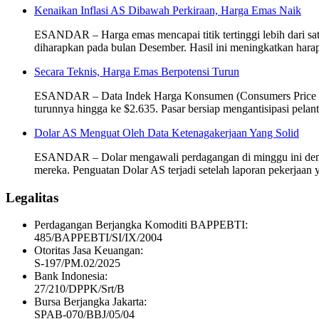
Kenaikan Inflasi AS Dibawah Perkiraan, Harga Emas Naik
ESANDAR – Harga emas mencapai titik tertinggi lebih dari satu
diharapkan pada bulan Desember. Hasil ini meningkatkan hara
Secara Teknis, Harga Emas Berpotensi Turun
ESANDAR – Data Indek Harga Konsumen (Consumers Price Index,
turunnya hingga ke $2.635. Pasar bersiap mengantisipasi pel
Dolar AS Menguat Oleh Data Ketenagakerjaan Yang Solid
ESANDAR – Dolar mengawali perdagangan di minggu ini dengan 
mereka. Penguatan Dolar AS terjadi setelah laporan pekerjaan
Legalitas
Perdagangan Berjangka Komoditi BAPPEBTI:
485/BAPPEBTI/SI/IX/2004
Otoritas Jasa Keuangan:
S-197/PM.02/2025
Bank Indonesia:
27/210/DPPK/Srt/B
Bursa Berjangka Jakarta:
SPAB-070/BBJ/05/04