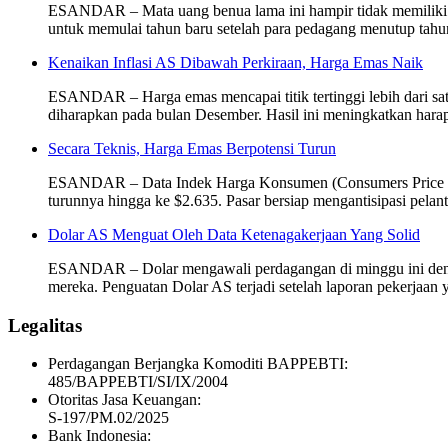
ESANDAR – Mata uang benua lama ini hampir tidak memiliki ha
untuk memulai tahun baru setelah para pedagang menutup tahu
Kenaikan Inflasi AS Dibawah Perkiraan, Harga Emas Naik
ESANDAR – Harga emas mencapai titik tertinggi lebih dari satu
diharapkan pada bulan Desember. Hasil ini meningkatkan hara
Secara Teknis, Harga Emas Berpotensi Turun
ESANDAR – Data Indek Harga Konsumen (Consumers Price Index,
turunnya hingga ke $2.635. Pasar bersiap mengantisipasi pel
Dolar AS Menguat Oleh Data Ketenagakerjaan Yang Solid
ESANDAR – Dolar mengawali perdagangan di minggu ini dengan 
mereka. Penguatan Dolar AS terjadi setelah laporan pekerjaan
Legalitas
Perdagangan Berjangka Komoditi BAPPEBTI:
485/BAPPEBTI/SI/IX/2004
Otoritas Jasa Keuangan:
S-197/PM.02/2025
Bank Indonesia: