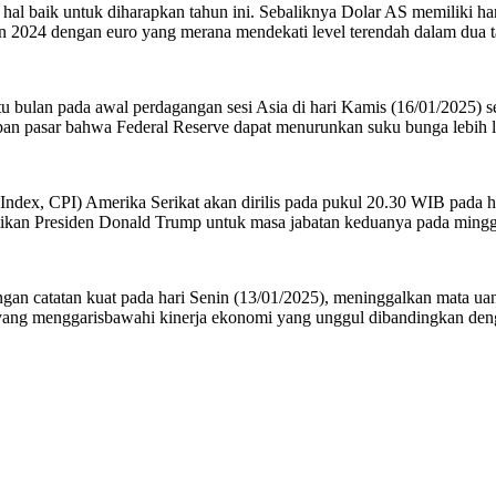
l baik untuk diharapkan tahun ini. Sebaliknya Dolar AS memiliki ha
n 2024 dengan euro yang merana mendekati level terendah dalam dua 
 bulan pada awal perdagangan sesi Asia di hari Kamis (16/01/2025) se
pan pasar bahwa Federal Reserve dapat menurunkan suku bunga lebih l
 CPI) Amerika Serikat akan dirilis pada pukul 20.30 WIB pada hari 
antikan Presiden Donald Trump untuk masa jabatan keduanya pada ming
catatan kuat pada hari Senin (13/01/2025), meninggalkan mata uang 
 yang menggarisbawahi kinerja ekonomi yang unggul dibandingkan deng