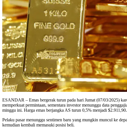
ESANDAR – Emas bergerak turun pada hari Jumat (07/03/2025) karena 
memperkuat permintaan, sementara investor menunggu data penggajia
minggu ini. Harga emas berjangka AS turun 0,5% menjadi $2.911,90.
Pelaku pasar menunggu sentimen baru yang mungkin muncul ke depan
kemudian kembali memasuki posisi beli.