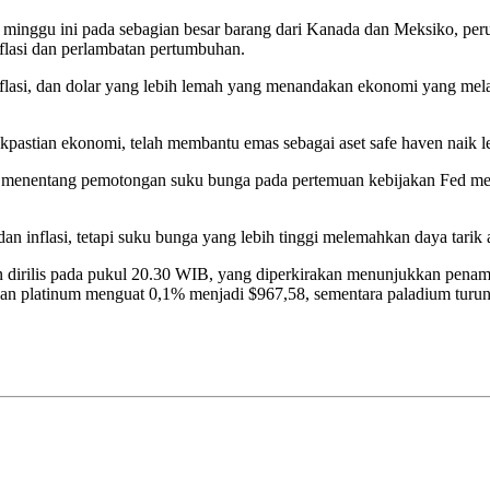
inggu ini pada sebagian besar barang dari Kanada dan Meksiko, peru
flasi dan perlambatan pertumbuhan.
nflasi, dan dolar yang lebih lemah yang menandakan ekonomi yang me
astian ekonomi, telah membantu emas sebagai aset safe haven naik le
t menentang pemotongan suku bunga pada pertemuan kebijakan Fed me
dan inflasi, tetapi suku bunga yang lebih tinggi melemahkan daya tarik 
an dirilis pada pukul 20.30 WIB, yang diperkirakan menunjukkan penam
dan platinum menguat 0,1% menjadi $967,58, sementara paladium turu