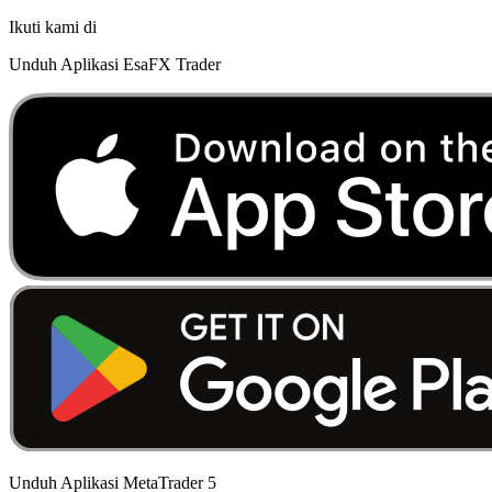
Ikuti kami di
Unduh Aplikasi EsaFX Trader
Unduh Aplikasi MetaTrader 5