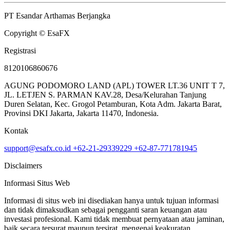
PT Esandar Arthamas Berjangka
Copyright © EsaFX
Registrasi
8120106860676
AGUNG PODOMORO LAND (APL) TOWER LT.36 UNIT T 7,
JL. LETJEN S. PARMAN KAV.28, Desa/Kelurahan Tanjung
Duren Selatan, Kec. Grogol Petamburan, Kota Adm. Jakarta Barat,
Provinsi DKI Jakarta, Jakarta 11470, Indonesia.
Kontak
support@esafx.co.id
+62-21-29339229
+62-87-771781945
Disclaimers
Informasi Situs Web
Informasi di situs web ini disediakan hanya untuk tujuan informasi
dan tidak dimaksudkan sebagai pengganti saran keuangan atau
investasi profesional. Kami tidak membuat pernyataan atau jaminan,
baik secara tersurat maupun tersirat, mengenai keakuratan,