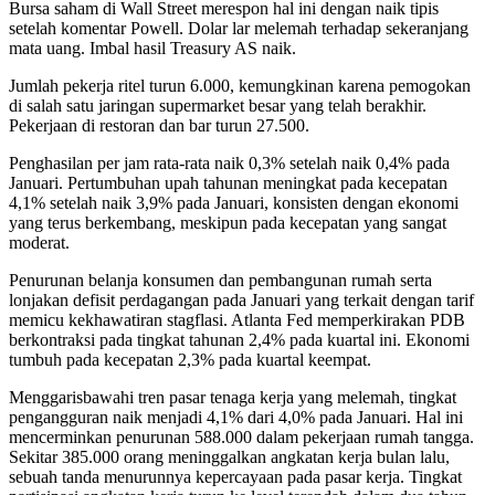
Bursa saham di Wall Street merespon hal ini dengan naik tipis
setelah komentar Powell. Dolar lar melemah terhadap sekeranjang
mata uang. Imbal hasil Treasury AS naik.
Jumlah pekerja ritel turun 6.000, kemungkinan karena pemogokan
di salah satu jaringan supermarket besar yang telah berakhir.
Pekerjaan di restoran dan bar turun 27.500.
Penghasilan per jam rata-rata naik 0,3% setelah naik 0,4% pada
Januari. Pertumbuhan upah tahunan meningkat pada kecepatan
4,1% setelah naik 3,9% pada Januari, konsisten dengan ekonomi
yang terus berkembang, meskipun pada kecepatan yang sangat
moderat.
Penurunan belanja konsumen dan pembangunan rumah serta
lonjakan defisit perdagangan pada Januari yang terkait dengan tarif
memicu kekhawatiran stagflasi. Atlanta Fed memperkirakan PDB
berkontraksi pada tingkat tahunan 2,4% pada kuartal ini. Ekonomi
tumbuh pada kecepatan 2,3% pada kuartal keempat.
Menggarisbawahi tren pasar tenaga kerja yang melemah, tingkat
pengangguran naik menjadi 4,1% dari 4,0% pada Januari. Hal ini
mencerminkan penurunan 588.000 dalam pekerjaan rumah tangga.
Sekitar 385.000 orang meninggalkan angkatan kerja bulan lalu,
sebuah tanda menurunnya kepercayaan pada pasar kerja. Tingkat