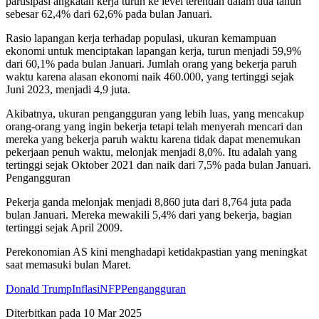
partisipasi angkatan kerja turun ke level terendah dalam dua tahun
sebesar 62,4% dari 62,6% pada bulan Januari.
Rasio lapangan kerja terhadap populasi, ukuran kemampuan
ekonomi untuk menciptakan lapangan kerja, turun menjadi 59,9%
dari 60,1% pada bulan Januari. Jumlah orang yang bekerja paruh
waktu karena alasan ekonomi naik 460.000, yang tertinggi sejak
Juni 2023, menjadi 4,9 juta.
Akibatnya, ukuran pengangguran yang lebih luas, yang mencakup
orang-orang yang ingin bekerja tetapi telah menyerah mencari dan
mereka yang bekerja paruh waktu karena tidak dapat menemukan
pekerjaan penuh waktu, melonjak menjadi 8,0%. Itu adalah yang
tertinggi sejak Oktober 2021 dan naik dari 7,5% pada bulan Januari.
Pengangguran
Pekerja ganda melonjak menjadi 8,860 juta dari 8,764 juta pada
bulan Januari. Mereka mewakili 5,4% dari yang bekerja, bagian
tertinggi sejak April 2009.
Perekonomian AS kini menghadapi ketidakpastian yang meningkat
saat memasuki bulan Maret.
Donald Trump
Inflasi
NFP
Pengangguran
Diterbitkan pada
10 Mar 2025