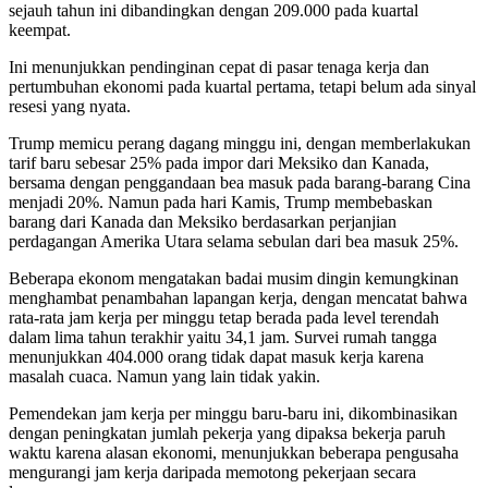
sejauh tahun ini dibandingkan dengan 209.000 pada kuartal
keempat.
Ini menunjukkan pendinginan cepat di pasar tenaga kerja dan
pertumbuhan ekonomi pada kuartal pertama, tetapi belum ada sinyal
resesi yang nyata.
Trump memicu perang dagang minggu ini, dengan memberlakukan
tarif baru sebesar 25% pada impor dari Meksiko dan Kanada,
bersama dengan penggandaan bea masuk pada barang-barang Cina
menjadi 20%. Namun pada hari Kamis, Trump membebaskan
barang dari Kanada dan Meksiko berdasarkan perjanjian
perdagangan Amerika Utara selama sebulan dari bea masuk 25%.
Beberapa ekonom mengatakan badai musim dingin kemungkinan
menghambat penambahan lapangan kerja, dengan mencatat bahwa
rata-rata jam kerja per minggu tetap berada pada level terendah
dalam lima tahun terakhir yaitu 34,1 jam. Survei rumah tangga
menunjukkan 404.000 orang tidak dapat masuk kerja karena
masalah cuaca. Namun yang lain tidak yakin.
Pemendekan jam kerja per minggu baru-baru ini, dikombinasikan
dengan peningkatan jumlah pekerja yang dipaksa bekerja paruh
waktu karena alasan ekonomi, menunjukkan beberapa pengusaha
mengurangi jam kerja daripada memotong pekerjaan secara