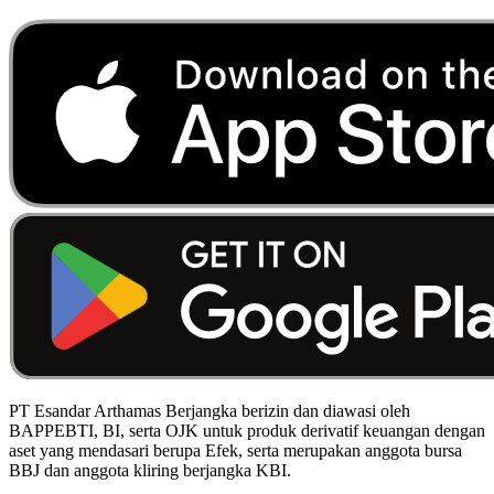
PT Esandar Arthamas Berjangka berizin dan diawasi oleh
BAPPEBTI, BI, serta OJK untuk produk derivatif keuangan dengan
aset yang mendasari berupa Efek, serta merupakan anggota bursa
BBJ dan anggota kliring berjangka KBI.