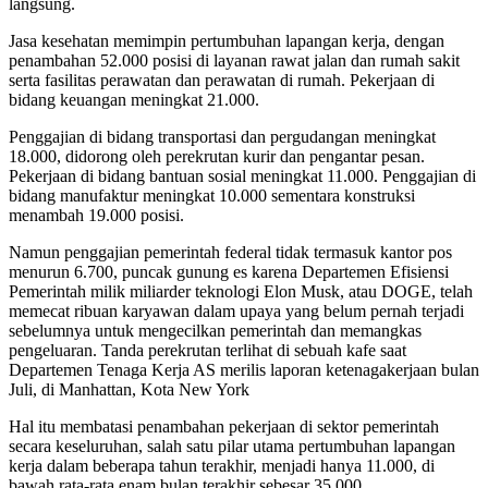
langsung.
Jasa kesehatan memimpin pertumbuhan lapangan kerja, dengan
penambahan 52.000 posisi di layanan rawat jalan dan rumah sakit
serta fasilitas perawatan dan perawatan di rumah. Pekerjaan di
bidang keuangan meningkat 21.000.
Penggajian di bidang transportasi dan pergudangan meningkat
18.000, didorong oleh perekrutan kurir dan pengantar pesan.
Pekerjaan di bidang bantuan sosial meningkat 11.000. Penggajian di
bidang manufaktur meningkat 10.000 sementara konstruksi
menambah 19.000 posisi.
Namun penggajian pemerintah federal tidak termasuk kantor pos
menurun 6.700, puncak gunung es karena Departemen Efisiensi
Pemerintah milik miliarder teknologi Elon Musk, atau DOGE, telah
memecat ribuan karyawan dalam upaya yang belum pernah terjadi
sebelumnya untuk mengecilkan pemerintah dan memangkas
pengeluaran. Tanda perekrutan terlihat di sebuah kafe saat
Departemen Tenaga Kerja AS merilis laporan ketenagakerjaan bulan
Juli, di Manhattan, Kota New York
Hal itu membatasi penambahan pekerjaan di sektor pemerintah
secara keseluruhan, salah satu pilar utama pertumbuhan lapangan
kerja dalam beberapa tahun terakhir, menjadi hanya 11.000, di
bawah rata-rata enam bulan terakhir sebesar 35.000.