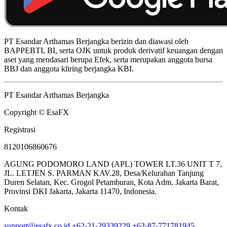
PT Esandar Arthamas Berjangka berizin dan diawasi oleh
BAPPEBTI, BI, serta OJK untuk produk derivatif keuangan dengan
aset yang mendasari berupa Efek, serta merupakan anggota bursa
BBJ dan anggota kliring berjangka KBI.
PT Esandar Arthamas Berjangka
Copyright © EsaFX
Registrasi
8120106860676
AGUNG PODOMORO LAND (APL) TOWER LT.36 UNIT T 7,
JL. LETJEN S. PARMAN KAV.28, Desa/Kelurahan Tanjung
Duren Selatan, Kec. Grogol Petamburan, Kota Adm. Jakarta Barat,
Provinsi DKI Jakarta, Jakarta 11470, Indonesia.
Kontak
support@esafx.co.id
+62-21-29339229
+62-87-771781945