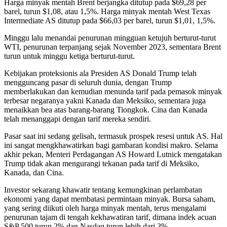
Harga minyak mentah Brent berjangka ditutup pada $69,28 per
barel, turun $1,08, atau 1,5%. Harga minyak mentah West Texas
Intermediate AS ditutup pada $66,03 per barel, turun $1,01, 1,5%.
Minggu lalu menandai penurunan mingguan ketujuh berturut-turut
WTI, penurunan terpanjang sejak November 2023, sementara Brent
turun untuk minggu ketiga berturut-turut.
Kebijakan proteksionis ala Presiden AS Donald Trump telah
mengguncang pasar di seluruh dunia, dengan Trump
memberlakukan dan kemudian menunda tarif pada pemasok minyak
terbesar negaranya yakni Kanada dan Meksiko, sementara juga
menaikkan bea atas barang-barang Tiongkok. Cina dan Kanada
telah menanggapi dengan tarif mereka sendiri.
Pasar saat ini sedang gelisah, termasuk prospek resesi untuk AS. Hal
ini sangat mengkhawatirkan bagi gambaran kondisi makro. Selama
akhir pekan, Menteri Perdagangan AS Howard Lutnick mengatakan
Trump tidak akan mengurangi tekanan pada tarif di Meksiko,
Kanada, dan Cina.
Investor sekarang khawatir tentang kemungkinan perlambatan
ekonomi yang dapat membatasi permintaan minyak. Bursa saham,
yang sering diikuti oleh harga minyak mentah, terus mengalami
penurunan tajam di tengah kekhawatiran tarif, dimana indek acuan
S&P 500 turun 2% dan Nasdaq turun lebih dari 3%.