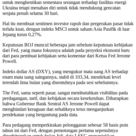
untuk menghentikan sementara serangan terhadap fasilitas energi
Ukraina tetapi menahan diri untuk tidak mendukung gencatan
senjata penuh selama 30 hari.
Hal itu membuat sentimen investor rapuh dan pergerakan pasar tidak
terlalu kuat, dengan indeks MSCI untuk saham Asia Pasifik di luar
Jepang turun 0,27%.
Keputusan BOJ muncul beberapa jam sebelum keputusan kebijakan
dari Fed, yang mana fokusnya adalah pada proyeksi ekonomi baru
dari para pembuat kebijakan serta komentar dari Ketua Fed Jerome
Powell.
Indeks dollar AS (DXY), yang mengukur mata uang AS terhadap
enam mata uang saingannya, stabil di 103,34, mendekati level
terendah lima bulan yang disentuhnya pada sesi sebelumnya.
The Fed, sama seperti pasar, sangat membutuhkan visibilitas pada
perdagangan, tarif, dan kebijakan secara keseluruhan. Diharapkan
bahwa Gubernur Bank Sentral AS Jerome Powell dapat
menghindari keraguan dan sebaliknya terus menganjurkan
pendekatan yang bergantung pada data.
Para pedagang memperkirakan pelonggaran sebesar 58 basis poin
tahun ini dari Fed, dengan pemotongan pertama sepenuhnya
diperhitungkan untuk bulan Juli, data LSEG menunjukkan.