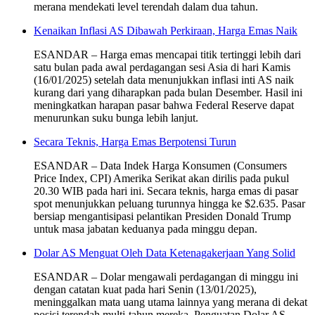
merana mendekati level terendah dalam dua tahun.
Kenaikan Inflasi AS Dibawah Perkiraan, Harga Emas Naik
ESANDAR – Harga emas mencapai titik tertinggi lebih dari
satu bulan pada awal perdagangan sesi Asia di hari Kamis
(16/01/2025) setelah data menunjukkan inflasi inti AS naik
kurang dari yang diharapkan pada bulan Desember. Hasil ini
meningkatkan harapan pasar bahwa Federal Reserve dapat
menurunkan suku bunga lebih lanjut.
Secara Teknis, Harga Emas Berpotensi Turun
ESANDAR – Data Indek Harga Konsumen (Consumers
Price Index, CPI) Amerika Serikat akan dirilis pada pukul
20.30 WIB pada hari ini. Secara teknis, harga emas di pasar
spot menunjukkan peluang turunnya hingga ke $2.635. Pasar
bersiap mengantisipasi pelantikan Presiden Donald Trump
untuk masa jabatan keduanya pada minggu depan.
Dolar AS Menguat Oleh Data Ketenagakerjaan Yang Solid
ESANDAR – Dolar mengawali perdagangan di minggu ini
dengan catatan kuat pada hari Senin (13/01/2025),
meninggalkan mata uang utama lainnya yang merana di dekat
posisi terendah multi-tahun mereka. Penguatan Dolar AS