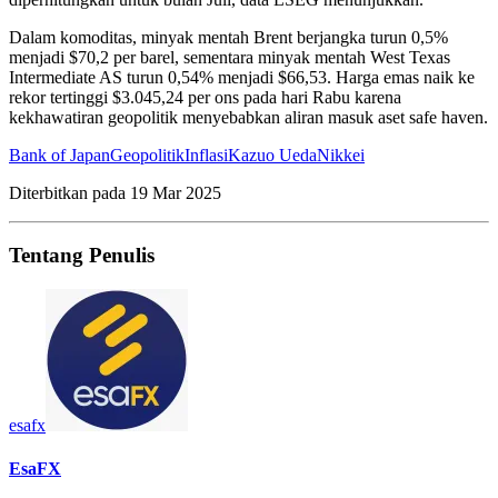
Dalam komoditas, minyak mentah Brent berjangka turun 0,5%
menjadi $70,2 per barel, sementara minyak mentah West Texas
Intermediate AS turun 0,54% menjadi $66,53. Harga emas naik ke
rekor tertinggi $3.045,24 per ons pada hari Rabu karena
kekhawatiran geopolitik menyebabkan aliran masuk aset safe haven.
Bank of Japan
Geopolitik
Inflasi
Kazuo Ueda
Nikkei
Diterbitkan pada
19 Mar 2025
Tentang Penulis
esafx
EsaFX