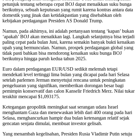
petunjuk tentang seberapa cepat BOJ dapat menaikkan suku bunga
berikutnya, sebuah keputusan yang rumit karena kontras antara data
domestik yang jinak dan ketidakpastian yang disebabkan oleh
kebijakan perdagangan Presiden AS Donald Trump.
Namun, pada akhirnya, ini adalah pertanyaan tentang ‘kapan’ bukan
‘apakah’ BOJ akan menaikkan lagi. Langkah selanjutnya bisa terjadi
paling cepat pada bulan Juni, karena semakin banyak bukti kenaikan
upah yang bermunculan. Namun, prospek perdagangan global yang
tidak pasti bahkan bisa mendorong kenaikan suku bunga BOJ
berikutnya hingga paruh kedua tahun 2025.
Euro dalam perdagangan EUR/USD sedikit melemah tetapi
mendekati level tertinggi lima bulan yang dicapai pada hari Selasa
setelah parlemen Jerman menyetujui rencana untuk peningkatan
pengeluaran yang signifikan, memberikan dorongan besar bagi
pemimpin konservatif dan calon Kanselir Friedrich Merz. Nilai tukar
terakhir mencapai $1,093175.
Ketegangan geopolitik meningkat saat serangan udara Israel
menghantam Gaza dan menewaskan lebih dari 400 orang pada hari
Selasa, menghancurkan hampir dua bulan ketenangan relatif sejak
gencatan senjata dimulai, membuat investor gelisah.
Yang menambah kegelisahan, Presiden Rusia Vladimir Putin setuju