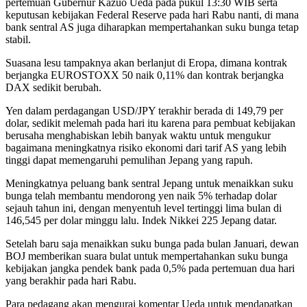
pertemuan Gubernur Kazuo Ueda pada pukul 13:30 WIB serta
keputusan kebijakan Federal Reserve pada hari Rabu nanti, di mana
bank sentral AS juga diharapkan mempertahankan suku bunga tetap
stabil.
Suasana lesu tampaknya akan berlanjut di Eropa, dimana kontrak
berjangka EUROSTOXX 50 naik 0,11% dan kontrak berjangka
DAX sedikit berubah.
Yen dalam perdagangan USD/JPY terakhir berada di 149,79 per
dolar, sedikit melemah pada hari itu karena para pembuat kebijakan
berusaha menghabiskan lebih banyak waktu untuk mengukur
bagaimana meningkatnya risiko ekonomi dari tarif AS yang lebih
tinggi dapat memengaruhi pemulihan Jepang yang rapuh.
Meningkatnya peluang bank sentral Jepang untuk menaikkan suku
bunga telah membantu mendorong yen naik 5% terhadap dolar
sejauh tahun ini, dengan menyentuh level tertinggi lima bulan di
146,545 per dolar minggu lalu. Indek Nikkei 225 Jepang datar.
Setelah baru saja menaikkan suku bunga pada bulan Januari, dewan
BOJ memberikan suara bulat untuk mempertahankan suku bunga
kebijakan jangka pendek bank pada 0,5% pada pertemuan dua hari
yang berakhir pada hari Rabu.
Para pedagang akan mengurai komentar Ueda untuk mendapatkan