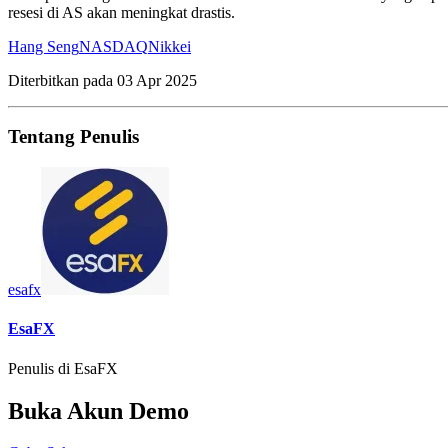
resesi di AS akan meningkat drastis.
Hang Seng
NASDAQ
Nikkei
Diterbitkan pada
03 Apr 2025
Tentang Penulis
esafx
EsaFX
Penulis di EsaFX
Buka Akun Demo