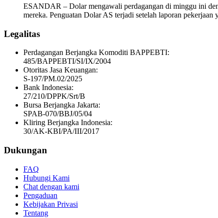
ESANDAR – Dolar mengawali perdagangan di minggu ini dengan 
mereka. Penguatan Dolar AS terjadi setelah laporan pekerjaan
Legalitas
Perdagangan Berjangka Komoditi BAPPEBTI:
485/BAPPEBTI/SI/IX/2004
Otoritas Jasa Keuangan:
S-197/PM.02/2025
Bank Indonesia:
27/210/DPPK/Srt/B
Bursa Berjangka Jakarta:
SPAB-070/BBJ/05/04
Kliring Berjangka Indonesia:
30/AK-KBI/PA/III/2017
Dukungan
FAQ
Hubungi Kami
Chat dengan kami
Pengaduan
Kebijakan Privasi
Tentang