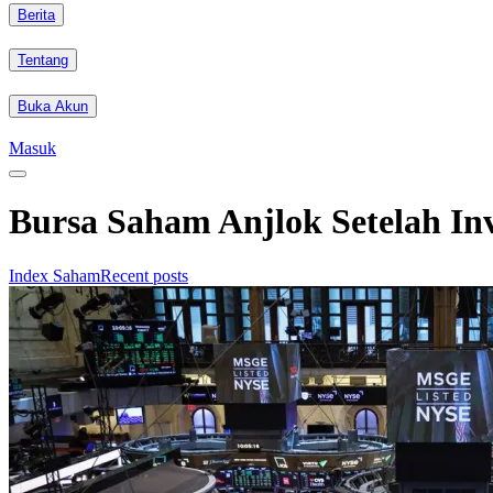
Berita
Tentang
Buka Akun
Masuk
Bursa Saham Anjlok Setelah Inv
Index Saham
Recent posts