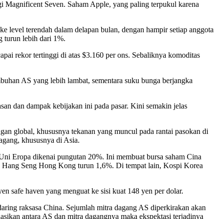
ogi Magnificent Seven. Saham Apple, yang paling terpukul karena
e level terendah dalam delapan bulan, dengan hampir setiap anggota
 turun lebih dari 1%.
pai rekor tertinggi di atas $3.160 per ons. Sebaliknya komoditas
umbuhan AS yang lebih lambat, sementara suku bunga berjangka
asan dan dampak kebijakan ini pada pasar. Kini semakin jelas
angan global, khususnya tekanan yang muncul pada rantai pasokan di
agang, khususnya di Asia.
 Uni Eropa dikenai pungutan 20%. Ini membuat bursa saham Cina
s Hang Seng Hong Kong turun 1,6%. Di tempat lain, Kospi Korea
n safe haven yang menguat ke sisi kuat 148 yen per dolar.
aring raksasa China. Sejumlah mitra dagang AS diperkirakan akan
siasikan antara AS dan mitra dagangnya maka ekspektasi terjadinya