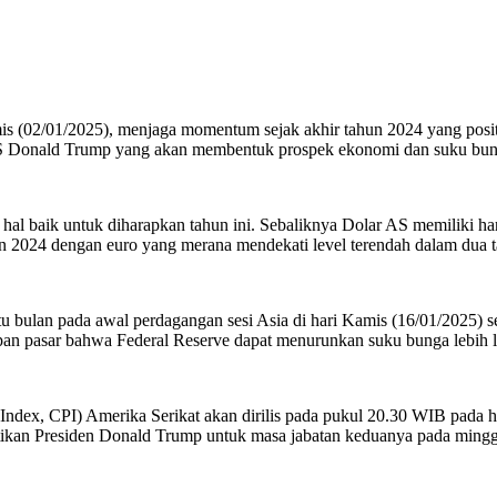
(02/01/2025), menjaga momentum sejak akhir tahun 2024 yang positi
h AS Donald Trump yang akan membentuk prospek ekonomi dan suku bun
l baik untuk diharapkan tahun ini. Sebaliknya Dolar AS memiliki ha
n 2024 dengan euro yang merana mendekati level terendah dalam dua 
 bulan pada awal perdagangan sesi Asia di hari Kamis (16/01/2025) se
pan pasar bahwa Federal Reserve dapat menurunkan suku bunga lebih l
 CPI) Amerika Serikat akan dirilis pada pukul 20.30 WIB pada hari 
antikan Presiden Donald Trump untuk masa jabatan keduanya pada ming