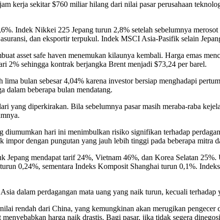
m kerja sekitar $760 miliar hilang dari nilai pasar perusahaan teknol
6%. Indek Nikkei 225 Jepang turun 2,8% setelah sebelumnya merosot k
suransi, dan eksportir terpukul. Indek MSCI Asia-Pasifik selain Jepang
membuat asset safe haven menemukan kilaunya kembali. Harga emas menca
ri 2% sehingga kontrak berjangka Brent menjadi $73,24 per barel.
ndah lima bulan sebesar 4,04% karena investor bersiap menghadapi pert
ga dalam beberapa bulan mendatang.
 dari yang diperkirakan. Bila sebelumnya pasar masih meraba-raba kejel
umnya.
ang diumumkan hari ini menimbulkan risiko signifikan terhadap perdag
 impor dengan pungutan yang jauh lebih tinggi pada beberapa mitra d
oduk Jepang mendapat tarif 24%, Vietnam 46%, dan Korea Selatan 25%.
turun 0,24%, sementara Indeks Komposit Shanghai turun 0,1%. Indek
ia dalam perdagangan mata uang yang naik turun, kecuali terhadap ye
ilai rendah dari China, yang kemungkinan akan merugikan pengecer d
 menyebabkan harga naik drastis. Bagi pasar, jika tidak segera dinego