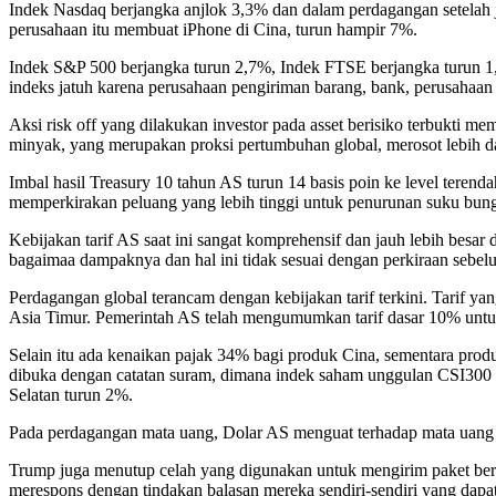
Indek Nasdaq berjangka anjlok 3,3% dan dalam perdagangan setelah ja
perusahaan itu membuat iPhone di Cina, turun hampir 7%.
Indek S&P 500 berjangka turun 2,7%, Indek FTSE berjangka turun 1,
indeks jatuh karena perusahaan pengiriman barang, bank, perusahaan a
Aksi risk off yang dilakukan investor pada asset berisiko terbukti 
minyak, yang merupakan proksi pertumbuhan global, merosot lebih da
Imbal hasil Treasury 10 tahun AS turun 14 basis poin ke level tere
memperkirakan peluang yang lebih tinggi untuk penurunan suku bun
Kebijakan tarif AS saat ini sangat komprehensif dan jauh lebih besar
bagaimaa dampaknya dan hal ini tidak sesuai dengan perkiraan sebel
Perdagangan global terancam dengan kebijakan tarif terkini. Tarif y
Asia Timur. Pemerintah AS telah mengumumkan tarif dasar 10% untuk
Selain itu ada kenaikan pajak 34% bagi produk Cina, sementara pr
dibuka dengan catatan suram, dimana indek saham unggulan CSI300 
Selatan turun 2%.
Pada perdagangan mata uang, Dolar AS menguat terhadap mata uang As
Trump juga menutup celah yang digunakan untuk mengirim paket bern
merespons dengan tindakan balasan mereka sendiri-sendiri yang dapat