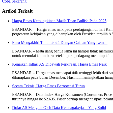
Coba Sekarang
Artikel Terkait
Harga Emas Kemungkinan Masih Tetap Bullish Pada 2025
ESANDAR – Harga emas naik pada perdagangan di hari Kamis 
pergeseran kebijakan yang diharapkan oleh Presiden terpili
Euro Mengakhiri Tahun 2024 Dengan Catatan Yang Lemah
ESANDAR – Mata uang benua lama ini hampir tidak memiliki ha
untuk memulai tahun baru setelah para pedagang menutup tahu
Kenaikan Inflasi AS Dibawah Perkiraan, Harga Emas Naik
ESANDAR – Harga emas mencapai titik tertinggi lebih dari satu
diharapkan pada bulan Desember. Hasil ini meningkatkan hara
Secara Teknis, Harga Emas Berpotensi Turun
ESANDAR – Data Indek Harga Konsumen (Consumers Price Index,
turunnya hingga ke $2.635. Pasar bersiap mengantisipasi pel
Dolar AS Menguat Oleh Data Ketenagakerjaan Yang Solid