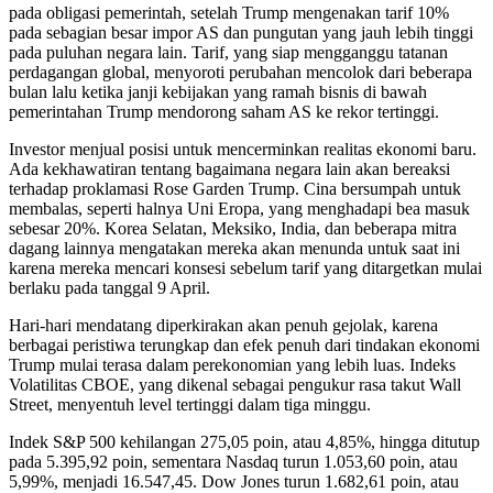
pada obligasi pemerintah, setelah Trump mengenakan tarif 10%
pada sebagian besar impor AS dan pungutan yang jauh lebih tinggi
pada puluhan negara lain. Tarif, yang siap mengganggu tatanan
perdagangan global, menyoroti perubahan mencolok dari beberapa
bulan lalu ketika janji kebijakan yang ramah bisnis di bawah
pemerintahan Trump mendorong saham AS ke rekor tertinggi.
Investor menjual posisi untuk mencerminkan realitas ekonomi baru.
Ada kekhawatiran tentang bagaimana negara lain akan bereaksi
terhadap proklamasi Rose Garden Trump. Cina bersumpah untuk
membalas, seperti halnya Uni Eropa, yang menghadapi bea masuk
sebesar 20%. Korea Selatan, Meksiko, India, dan beberapa mitra
dagang lainnya mengatakan mereka akan menunda untuk saat ini
karena mereka mencari konsesi sebelum tarif yang ditargetkan mulai
berlaku pada tanggal 9 April.
Hari-hari mendatang diperkirakan akan penuh gejolak, karena
berbagai peristiwa terungkap dan efek penuh dari tindakan ekonomi
Trump mulai terasa dalam perekonomian yang lebih luas. Indeks
Volatilitas CBOE, yang dikenal sebagai pengukur rasa takut Wall
Street, menyentuh level tertinggi dalam tiga minggu.
Indek S&P 500 kehilangan 275,05 poin, atau 4,85%, hingga ditutup
pada 5.395,92 poin, sementara Nasdaq turun 1.053,60 poin, atau
5,99%, menjadi 16.547,45. Dow Jones turun 1.682,61 poin, atau