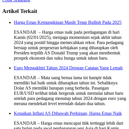
Artikel Terkait
Harga Emas Kemungkinan Masih Tetap Bullish Pada 2025
ESANDAR – Harga emas naik pada perdagangan di hari
Kamis (02/01/2025), menjaga momentum sejak akhir tahun
2024 yang positif hingga memecahkan rekor. Para pedagang
bersiap untuk pergeseran kebijakan yang diharapkan oleh
Presiden terpilih AS Donald Trump yang akan membentuk
prospek ekonomi dan suku bunga untuk tahun baru.
Euro Mengakhiri Tahun 2024 Dengan Catatan Yang Lemah
ESANDAR – Mata uang benua lama ini hampir tidak
memiliki hal baik untuk diharapkan tahun ini. Sebaliknya
Dolar AS memiliki harapan yang berbeda. Pasangan
EUR/USD terlihat tidak bergerak untuk memulai tahun baru
setelah para pedagang menutup tahun 2024 dengan euro yang
merana mendekati level terendah dalam dua tahun.
Kenaikan Inflasi AS Dibawah Perkiraan, Harga Emas Naik
ESANDAR – Harga emas mencapai titik tertinggi lebih dari
satu bulan pada awal perdagangan sesi Asia di hari Kamis