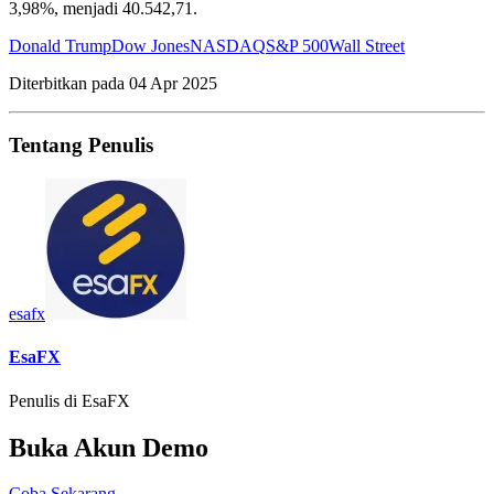
3,98%, menjadi 40.542,71.
Donald Trump
Dow Jones
NASDAQ
S&P 500
Wall Street
Diterbitkan pada
04 Apr 2025
Tentang Penulis
esafx
EsaFX
Penulis di EsaFX
Buka Akun Demo
Coba Sekarang