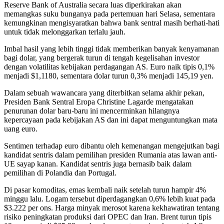
Reserve Bank of Australia secara luas diperkirakan akan
memangkas suku bunganya pada pertemuan hari Selasa, sementara
kemungkinan mengisyaratkan bahwa bank sentral masih berhati-hati
untuk tidak melonggarkan terlalu jauh.
Imbal hasil yang lebih tinggi tidak memberikan banyak kenyamanan
bagi dolar, yang bergerak turun di tengah kegelisahan investor
dengan volatilitas kebijakan perdagangan AS. Euro naik tipis 0,1%
menjadi $1,1180, sementara dolar turun 0,3% menjadi 145,19 yen.
Dalam sebuah wawancara yang diterbitkan selama akhir pekan,
Presiden Bank Sentral Eropa Christine Lagarde mengatakan
penurunan dolar baru-baru ini mencerminkan hilangnya
kepercayaan pada kebijakan AS dan ini dapat menguntungkan mata
uang euro.
Sentimen terhadap euro dibantu oleh kemenangan mengejutkan bagi
kandidat sentris dalam pemilihan presiden Rumania atas lawan anti-
UE sayap kanan. Kandidat sentris juga bernasib baik dalam
pemilihan di Polandia dan Portugal.
Di pasar komoditas, emas kembali naik setelah turun hampir 4%
minggu lalu. Logam tersebut diperdagangkan 0,6% lebih kuat pada
$3.222 per ons. Harga minyak merosot karena kekhawatiran tentang
risiko peningkatan produksi dari OPEC dan Iran. Brent turun tipis