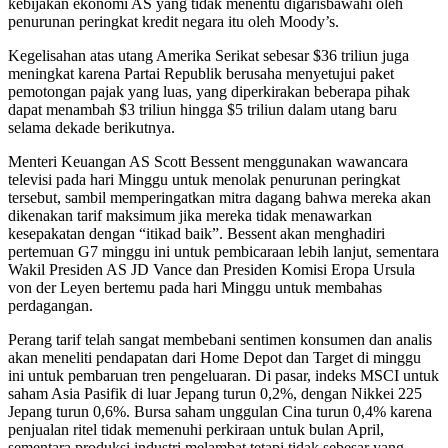
kebijakan ekonomi AS yang tidak menentu digarisbawahi oleh
penurunan peringkat kredit negara itu oleh Moody’s.
Kegelisahan atas utang Amerika Serikat sebesar $36 triliun juga
meningkat karena Partai Republik berusaha menyetujui paket
pemotongan pajak yang luas, yang diperkirakan beberapa pihak
dapat menambah $3 triliun hingga $5 triliun dalam utang baru
selama dekade berikutnya.
Menteri Keuangan AS Scott Bessent menggunakan wawancara
televisi pada hari Minggu untuk menolak penurunan peringkat
tersebut, sambil memperingatkan mitra dagang bahwa mereka akan
dikenakan tarif maksimum jika mereka tidak menawarkan
kesepakatan dengan “itikad baik”. Bessent akan menghadiri
pertemuan G7 minggu ini untuk pembicaraan lebih lanjut, sementara
Wakil Presiden AS JD Vance dan Presiden Komisi Eropa Ursula
von der Leyen bertemu pada hari Minggu untuk membahas
perdagangan.
Perang tarif telah sangat membebani sentimen konsumen dan analis
akan meneliti pendapatan dari Home Depot dan Target di minggu
ini untuk pembaruan tren pengeluaran. Di pasar, indeks MSCI untuk
saham Asia Pasifik di luar Jepang turun 0,2%, dengan Nikkei 225
Jepang turun 0,6%. Bursa saham unggulan Cina turun 0,4% karena
penjualan ritel tidak memenuhi perkiraan untuk bulan April,
sementara produksi industri melambat tetapi tidak sebesar yang