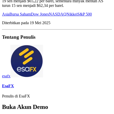
19 sen menjadi $65,22 per barel, sementara minyak mentah AS
turun 15 sen menjadi $62,34 per barel.
Asia
Bursa Saham
Dow Jones
NASDAQ
Nikkei
S&P 500
Diterbitkan pada
19 Mei 2025
Tentang Penulis
esafx
EsaFX
Penulis di EsaFX
Buka Akun Demo