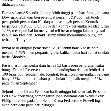
dikhawatirkan.
Bursa saham AS sendiri ditutup lebih tinggi pada hari Jumat, dimana
Dow naik lebih dari tiga perempat persen, S&P 500 naik tujuh
persepuluh persen dan Nasdaq naik setengah persen. Kontrak
berjangka S&P 500 turun 0,8% dan kontrak berjangka Nasdaq turun
1,1%, meskipun hal itu menyusul reli besar minggu lalu menyusul
keputusan Presiden Donald Trump untuk menurunkan pungutan
terhadap Tiongkok.
Imbal hasil obligasi pemerintah AS 10 tahun naik 5 basis poin
menjadi 4,49%, memperpanjang pembalikan pada hari Jumat setelah
berita Moody’s.
Pasar masih memperkirakan hanya 53 basis poin penurunan suku
bunga Federal Reserve tahun ini, dibandingkan dengan lebih dari
100 basis poin sebulan lalu. Kontrak berjangka menyiratkan peluang
hanya 33% untuk perubahan pada bulan Juli, naik menjadi 72%
pada bulan September.
Sejumlah pembicara Fed akan hadir minggu ini, termasuk Presiden
Fed New York yang berpengaruh John Williams dan Wakil Ketua
Philip Jefferson pada hari Senin. Ketua Fed Jerome Powell juga
akan berpidato pada hari Minggu.