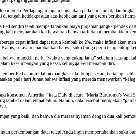
ingkat pengangguran meningkat pesat.
partemen Perdagangan juga mengatakan pada hari Jumat, dan tingkat 
i tengah ketidakpastian atas kebijakan tarif yang terus berubah hampir
The Fed sendiri telah mempertahankan biaya pinjaman jangka pendek d
lang kali menyuarakan kekhawatiran bahwa tarif dapat membalikkan kema
 seberapa cepat inflasi dapat turun kembali ke 2%, maka inflasi akan me
i Kamis, seraya menambahkan bahwa suku bunga perlu tetap cukup ket
 bahwa mungkin perlu “waktu yang cukup lama” sebelum jelas apakah
ih dalam keseimbangan yang kasar, sehingga Fed menahan diri.
 September Fed akan mulai memangkas suku bunga secara bertahap, seh
atakan pada hari Jumat bahwa inflasi yang mereda menawarkan “kelegaa
 bagi konsumen Amerika,” kata Daly di acara “Maria Bartiromo’s Wall 
ing lambat dalam empat tahun. Namun, data tersebut merupakan “gambar
nya.
pat yang baik, dan bahwa dia merasa nyaman dengan dua kali pemoton
 dengan perkembangan data, tetapi Anda ingin mempertahankan suku bun