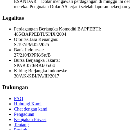
ESANDAR – Dolar mengawali perdagangan di minggu ini dengan 
mereka. Penguatan Dolar AS terjadi setelah laporan pekerjaan
Legalitas
Perdagangan Berjangka Komoditi BAPPEBTI:
485/BAPPEBTI/SI/IX/2004
Otoritas Jasa Keuangan:
S-197/PM.02/2025
Bank Indonesia:
27/210/DPPK/Srt/B
Bursa Berjangka Jakarta:
SPAB-070/BBJ/05/04
Kliring Berjangka Indonesia:
30/AK-KBI/PA/III/2017
Dukungan
FAQ
Hubungi Kami
Chat dengan kami
Pengaduan
Kebijakan Privasi
Tentang
Produk