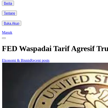
Berita
Tentang
Buka Akun
Masuk
FED Waspadai Tarif Agresif Tr
Ekonomi & Bisnis
Recent posts