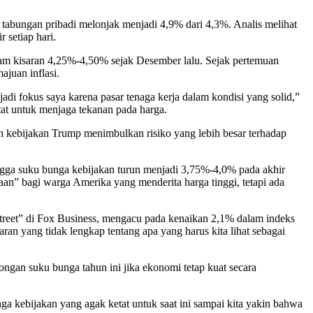
tabungan pribadi melonjak menjadi 4,9% dari 4,3%. Analis melihat
 setiap hari.
alam kisaran 4,25%-4,50% sejak Desember lalu. Sejak pertemuan
juan inflasi.
njadi fokus saya karena pasar tenaga kerja dalam kondisi yang solid,”
at untuk menjaga tekanan pada harga.
 kebijakan Trump menimbulkan risiko yang lebih besar terhadap
ingga suku bunga kebijakan turun menjadi 3,75%-4,0% pada akhir
n” bagi warga Amerika yang menderita harga tinggi, tetapi ada
Street” di Fox Business, mengacu pada kenaikan 2,1% dalam indeks
an yang tidak lengkap tentang apa yang harus kita lihat sebagai
gan suku bunga tahun ini jika ekonomi tetap kuat secara
ga kebijakan yang agak ketat untuk saat ini sampai kita yakin bahwa