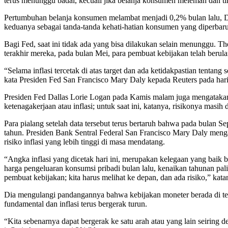
terus menunggu badai, kecuali jika belanja konsumen melemah dan t
Pertumbuhan belanja konsumen melambat menjadi 0,2% bulan lalu, De
keduanya sebagai tanda-tanda kehati-hatian konsumen yang diperbarui d
Bagi Fed, saat ini tidak ada yang bisa dilakukan selain menunggu. 
terakhir mereka, pada bulan Mei, para pembuat kebijakan telah beru
“Selama inflasi tercetak di atas target dan ada ketidakpastian tentang
kata Presiden Fed San Francisco Mary Daly kepada Reuters pada har
Presiden Fed Dallas Lorie Logan pada Kamis malam juga mengatakan
ketenagakerjaan atau inflasi; untuk saat ini, katanya, risikonya mas
Para pialang setelah data tersebut terus bertaruh bahwa pada bulan
tahun. Presiden Bank Sentral Federal San Francisco Mary Daly meng
risiko inflasi yang lebih tinggi di masa mendatang.
“Angka inflasi yang dicetak hari ini, merupakan kelegaan yang baik
harga pengeluaran konsumsi pribadi bulan lalu, kenaikan tahunan pal
pembuat kebijakan; kita harus melihat ke depan, dan ada risiko,” kata
Dia mengulangi pandangannya bahwa kebijakan moneter berada di tem
fundamental dan inflasi terus bergerak turun.
“Kita sebenarnya dapat bergerak ke satu arah atau yang lain seiring