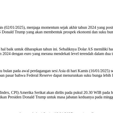
(02/01/2025), menjaga momentum sejak akhir tahun 2024 yang positi
h AS Donald Trump yang akan membentuk prospek ekonomi dan suku bun
l baik untuk diharapkan tahun ini. Sebaliknya Dolar AS memiliki ha
n 2024 dengan euro yang merana mendekati level terendah dalam dua 
 bulan pada awal perdagangan sesi Asia di hari Kamis (16/01/2025) se
pan pasar bahwa Federal Reserve dapat menurunkan suku bunga lebih l
 CPI) Amerika Serikat akan dirilis pada pukul 20.30 WIB pada hari 
antikan Presiden Donald Trump untuk masa jabatan keduanya pada ming