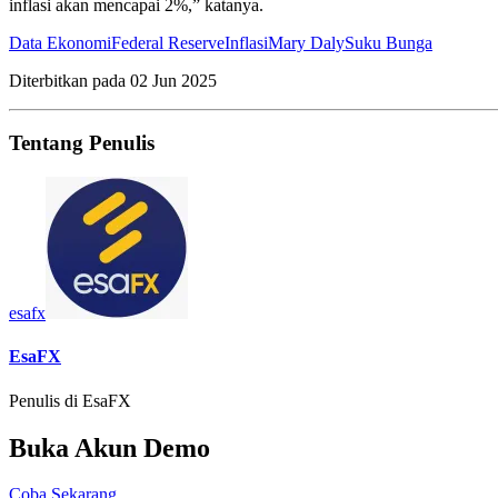
inflasi akan mencapai 2%,” katanya.
Data Ekonomi
Federal Reserve
Inflasi
Mary Daly
Suku Bunga
Diterbitkan pada
02 Jun 2025
Tentang Penulis
esafx
EsaFX
Penulis di EsaFX
Buka Akun Demo
Coba Sekarang