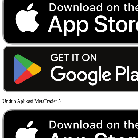
Unduh Aplikasi MetaTrader 5