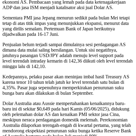
ekonomi AS. Pembacaan yang lemah pada data ketenagakerjaan
ADP dan jasa ISM menjadi katalisator aksi jual Dolar AS.
Sementara PMI jasa Jepang menurun sedikit pada bulan Mei tetapi
tetap di atas titik impas yang menunjukkan ekspansi, menurut data
yang dirilis semalam. Pertemuan Bank of Japan berikutnya
dijadwalkan pada 16-17 Juni.
Penjualan belum terjadi sampai dimulainya sesi perdagangan AS
dimana data mulai saling bersilangan. Untuk sisi negatifnya,
jatuhnya pasangan USD/JPY adalah menuju level support pada
level terendah intraday kemarin di 142,36 diikuti oleh level terendah
minggu lalu di 142,10.
Kedepannya, pelaku pasar akan meninjau imbal hasil Treasury AS
karena tenor 10 tahun telah jatuh ke level terendah satu bulan di
4,35%. Pasar juga sepenuhnya memperkirakan penurunan suku
bunga baru akan dilakukan di bulan September.
Dolar Australia atau Aussie mempertahankan kenaikannya baru-
baru ini di sekitar $0,649 pada hari Kamis (05/06/2025), didukung
oleh pelemahan dolar AS dan kenaikan PMI sektor jasa Cina,
meskipun neraca perdagangan domestik melemah. Perekonomian
Australia dilaporkan terengah-engah di kwartal pertama, yang telah
mendorong ekspektasi penurunan suku bunga ketika Reserve Bank