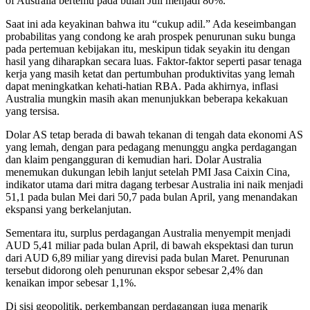
of Australia bertemu pada bulan Juli menjadi 80%.
Saat ini ada keyakinan bahwa itu “cukup adil.” Ada keseimbangan
probabilitas yang condong ke arah prospek penurunan suku bunga
pada pertemuan kebijakan itu, meskipun tidak seyakin itu dengan
hasil yang diharapkan secara luas. Faktor-faktor seperti pasar tenaga
kerja yang masih ketat dan pertumbuhan produktivitas yang lemah
dapat meningkatkan kehati-hatian RBA. Pada akhirnya, inflasi
Australia mungkin masih akan menunjukkan beberapa kekakuan
yang tersisa.
Dolar AS tetap berada di bawah tekanan di tengah data ekonomi AS
yang lemah, dengan para pedagang menunggu angka perdagangan
dan klaim pengangguran di kemudian hari. Dolar Australia
menemukan dukungan lebih lanjut setelah PMI Jasa Caixin Cina,
indikator utama dari mitra dagang terbesar Australia ini naik menjadi
51,1 pada bulan Mei dari 50,7 pada bulan April, yang menandakan
ekspansi yang berkelanjutan.
Sementara itu, surplus perdagangan Australia menyempit menjadi
AUD 5,41 miliar pada bulan April, di bawah ekspektasi dan turun
dari AUD 6,89 miliar yang direvisi pada bulan Maret. Penurunan
tersebut didorong oleh penurunan ekspor sebesar 2,4% dan
kenaikan impor sebesar 1,1%.
Di sisi geopolitik, perkembangan perdagangan juga menarik