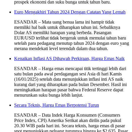
prospek ekonomi dan suku bunga untuk tahun baru.
Euro Mengakhiri Tahun 2024 Dengan Catatan Yang Lemah
ESANDAR – Mata uang benua lama ini hampir tidak
memiliki hal baik untuk diharapkan tahun ini. Sebaliknya
Dolar AS memiliki harapan yang berbeda. Pasangan
EUR/USD terlihat tidak bergerak untuk memulai tahun baru
setelah para pedagang menutup tahun 2024 dengan euro yang
merana mendekati level terendah dalam dua tahun.
Kenaikan Inflasi AS Dibawah Perkiraan, Harga Emas Naik
ESANDAR – Harga emas mencapai titik tertinggi lebih dari
satu bulan pada awal perdagangan sesi Asia di hari Kamis
(16/01/2025) setelah data menunjukkan inflasi inti AS naik
kurang dari yang diharapkan pada bulan Desember. Hasil ini
meningkatkan harapan pasar bahwa Federal Reserve dapat
menurunkan suku bunga lebih lanjut.
Secara Teknis, Harga Emas Berpotensi Turun
ESANDAR – Data Indek Harga Konsumen (Consumers
Price Index, CPI) Amerika Serikat akan dirilis pada pukul
20.30 WIB pada hari ini. Secara teknis, harga emas di pasar
spot menunjukkan peluang turunnya hingga ke $2.635. Pasar