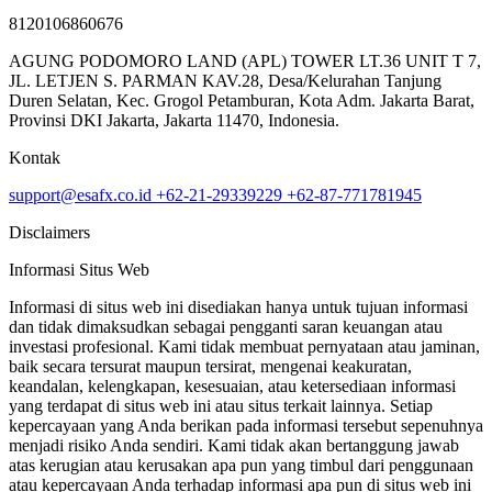
8120106860676
AGUNG PODOMORO LAND (APL) TOWER LT.36 UNIT T 7,
JL. LETJEN S. PARMAN KAV.28, Desa/Kelurahan Tanjung
Duren Selatan, Kec. Grogol Petamburan, Kota Adm. Jakarta Barat,
Provinsi DKI Jakarta, Jakarta 11470, Indonesia.
Kontak
support@esafx.co.id
+62-21-29339229
+62-87-771781945
Disclaimers
Informasi Situs Web
Informasi di situs web ini disediakan hanya untuk tujuan informasi
dan tidak dimaksudkan sebagai pengganti saran keuangan atau
investasi profesional. Kami tidak membuat pernyataan atau jaminan,
baik secara tersurat maupun tersirat, mengenai keakuratan,
keandalan, kelengkapan, kesesuaian, atau ketersediaan informasi
yang terdapat di situs web ini atau situs terkait lainnya. Setiap
kepercayaan yang Anda berikan pada informasi tersebut sepenuhnya
menjadi risiko Anda sendiri. Kami tidak akan bertanggung jawab
atas kerugian atau kerusakan apa pun yang timbul dari penggunaan
atau kepercayaan Anda terhadap informasi apa pun di situs web ini