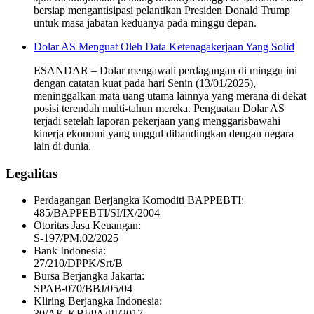
bersiap mengantisipasi pelantikan Presiden Donald Trump
untuk masa jabatan keduanya pada minggu depan.
Dolar AS Menguat Oleh Data Ketenagakerjaan Yang Solid
ESANDAR – Dolar mengawali perdagangan di minggu ini
dengan catatan kuat pada hari Senin (13/01/2025),
meninggalkan mata uang utama lainnya yang merana di dekat
posisi terendah multi-tahun mereka. Penguatan Dolar AS
terjadi setelah laporan pekerjaan yang menggarisbawahi
kinerja ekonomi yang unggul dibandingkan dengan negara
lain di dunia.
Legalitas
Perdagangan Berjangka Komoditi BAPPEBTI:
485/BAPPEBTI/SI/IX/2004
Otoritas Jasa Keuangan:
S-197/PM.02/2025
Bank Indonesia:
27/210/DPPK/Srt/B
Bursa Berjangka Jakarta:
SPAB-070/BBJ/05/04
Kliring Berjangka Indonesia:
30/AK-KBI/PA/III/2017