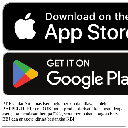
PT Esandar Arthamas Berjangka berizin dan diawasi oleh
BAPPEBTI, BI, serta OJK untuk produk derivatif keuangan dengan
aset yang mendasari berupa Efek, serta merupakan anggota bursa
BBJ dan anggota kliring berjangka KBI.