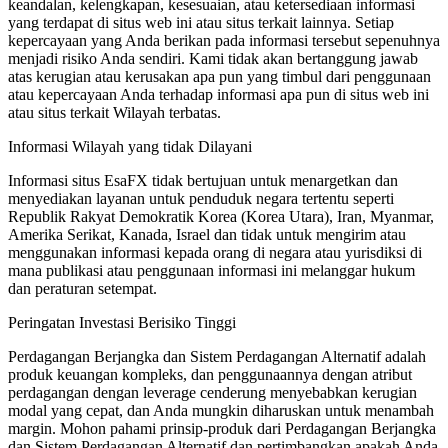
keandalan, kelengkapan, kesesuaian, atau ketersediaan informasi
yang terdapat di situs web ini atau situs terkait lainnya. Setiap
kepercayaan yang Anda berikan pada informasi tersebut sepenuhnya
menjadi risiko Anda sendiri. Kami tidak akan bertanggung jawab
atas kerugian atau kerusakan apa pun yang timbul dari penggunaan
atau kepercayaan Anda terhadap informasi apa pun di situs web ini
atau situs terkait Wilayah terbatas.
Informasi Wilayah yang tidak Dilayani
Informasi situs EsaFX tidak bertujuan untuk menargetkan dan
menyediakan layanan untuk penduduk negara tertentu seperti
Republik Rakyat Demokratik Korea (Korea Utara), Iran, Myanmar,
Amerika Serikat, Kanada, Israel dan tidak untuk mengirim atau
menggunakan informasi kepada orang di negara atau yurisdiksi di
mana publikasi atau penggunaan informasi ini melanggar hukum
dan peraturan setempat.
Peringatan Investasi Berisiko Tinggi
Perdagangan Berjangka dan Sistem Perdagangan Alternatif adalah
produk keuangan kompleks, dan penggunaannya dengan atribut
perdagangan dengan leverage cenderung menyebabkan kerugian
modal yang cepat, dan Anda mungkin diharuskan untuk menambah
margin. Mohon pahami prinsip-produk dari Perdagangan Berjangka
dan Sistem Perdagangan Alternatif dan pertimbangkan apakah Anda