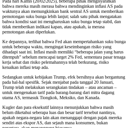
Pada hari Kamis (20/02/2025), beberapa pihak mengisyaratkan
bahwa mereka masih merasa bahwa mendinginkan inflasi AS pada
waktunya akan memungkinkan bank sentral AS untuk memberikan
pemotongan suku bunga lebih lanjut; salah satu pihak mengatakan
bahwa kondisi saat ini mengharuskan suku bunga tetap stabil, dan
tidak memberikan indikasi kapan, atau apakah, ia merasa
pemotongan akan diperlukan.
Ke depannya, terlihat bahwa Fed akan mempertahankan suku bunga
untuk beberapa waktu, mengingat keseimbangan risiko yang
dihadapi saat ini. Inflasi masih memiliki “beberapa jalan yang harus
ditempuh” sebelum mencapai target 2% Fed, sementara pasar tenaga
kerja sehat dan risiko pelemahannya telah berkurang, risiko
kenaikan inflasi tetap ada.
Sedangkan untuk kebijakan Trump, efek bersihnya akan bergantung
pada hal-hal spesifik. Sejak menjabat pada tanggal 20 Januari,
Trump telah melakukan serangkaian tindakan – atau ancaman –
untuk mengenakan tarif pada barang-barang dari mitra dagang
utama AS, termasuk Tiongkok, Meksiko, dan Kanada.
Kugler dan para eksekutif lainnya menunjukkan bahwa masih
belum diketahui seberapa luas dan besar tarif tersebut nantinya,
apakah negara-negara lain akan menanggapi dengan pajak mereka
sendiri atas ekspor AS, dan sejauh mana konsumen, bukan
perantara, akan menanggung biayanya.