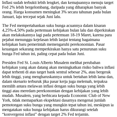
Inflasi sudah terbukti lebih lengket, dan kemajuannya menuju target
Fed 2% lebih bergelombang, daripada yang diharapkan banyak
orang. Harga konsumen meningkat 3% secara tahunan pada bulan
Januari, laju tercepat sejak Juni lalu.
The Fed mempertahankan suku bunga acuannya dalam kisaran
4,25%-4,50% pada pertemuan kebijakan bulan lalu dan diperkirakan
akan melakukannya lagi pada pertemuan 18-19 Maret, karena para
pejabat menunggu kejelasan lebih lanjut tentang bagaimana
kebijakan baru pemerintah memengaruhi perekonomian. Pasar
keuangan sekarang memperkirakan hanya satu penurunan suku
bunga Fed tahun ini, paling cepat pada bulan Juni.
Presiden Fed St. Louis Alberto Musalem melihat perubahan
kebijakan yang akan datang akan meningkatkan risiko bahwa inflasi
dapat terhenti di atas target bank sentral sebesar 2%, atau bergerak
lebih tinggi, yang mengharuskannya untuk bertahan lebih lama dan,
dalam skenario terburuk jika pasar kerja juga melemah, terpaksa
memilih antara melawan inflasi dengan suku bunga yang lebih
tinggi atau meredam perekonomian dengan kebijakan yang lebih
mudah. Musalem, yang berbicara kepada Economic Club of New
York, tidak memaparkan ekspektasi dasarnya mengenai jumlah
pemotongan suku bunga yang mungkin tepat tahun ini, meskipun ia
mengatakan suku bunga kebijakan harus dikurangi setelah
“konvergensi inflasi” dengan target 2% Fed terjamin.