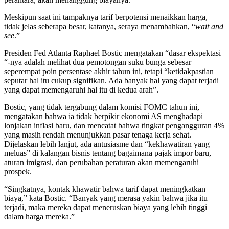
Meskipun saat ini tampaknya tarif berpotensi menaikkan harga,
tidak jelas seberapa besar, katanya, seraya menambahkan, “
wait and
see
.”
Presiden Fed Atlanta Raphael Bostic mengatakan “dasar ekspektasi
“-nya adalah melihat dua pemotongan suku bunga sebesar
seperempat poin persentase akhir tahun ini, tetapi “ketidakpastian
seputar hal itu cukup signifikan. Ada banyak hal yang dapat terjadi
yang dapat memengaruhi hal itu di kedua arah”.
Bostic, yang tidak tergabung dalam komisi FOMC tahun ini,
mengatakan bahwa ia tidak berpikir ekonomi AS menghadapi
lonjakan inflasi baru, dan mencatat bahwa tingkat pengangguran 4%
yang masih rendah menunjukkan pasar tenaga kerja sehat.
Dijelaskan lebih lanjut, ada antusiasme dan “kekhawatiran yang
meluas” di kalangan bisnis tentang bagaimana pajak impor baru,
aturan imigrasi, dan perubahan peraturan akan memengaruhi
prospek.
“Singkatnya, kontak khawatir bahwa tarif dapat meningkatkan
biaya,” kata Bostic. “Banyak yang merasa yakin bahwa jika itu
terjadi, maka mereka dapat meneruskan biaya yang lebih tinggi
dalam harga mereka.”