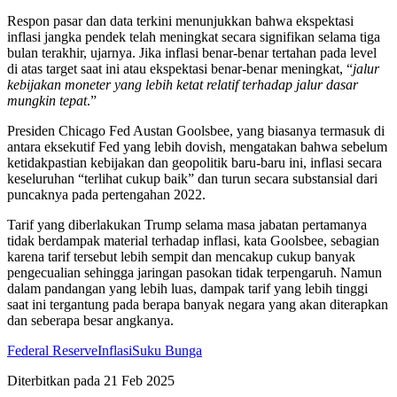
Respon pasar dan data terkini menunjukkan bahwa ekspektasi
inflasi jangka pendek telah meningkat secara signifikan selama tiga
bulan terakhir, ujarnya. Jika inflasi benar-benar tertahan pada level
di atas target saat ini atau ekspektasi benar-benar meningkat, “
jalur
kebijakan moneter yang lebih ketat relatif terhadap jalur dasar
mungkin tepat
.”
Presiden Chicago Fed Austan Goolsbee, yang biasanya termasuk di
antara eksekutif Fed yang lebih dovish, mengatakan bahwa sebelum
ketidakpastian kebijakan dan geopolitik baru-baru ini, inflasi secara
keseluruhan “terlihat cukup baik” dan turun secara substansial dari
puncaknya pada pertengahan 2022.
Tarif yang diberlakukan Trump selama masa jabatan pertamanya
tidak berdampak material terhadap inflasi, kata Goolsbee, sebagian
karena tarif tersebut lebih sempit dan mencakup cukup banyak
pengecualian sehingga jaringan pasokan tidak terpengaruh. Namun
dalam pandangan yang lebih luas, dampak tarif yang lebih tinggi
saat ini tergantung pada berapa banyak negara yang akan diterapkan
dan seberapa besar angkanya.
Federal Reserve
Inflasi
Suku Bunga
Diterbitkan pada
21 Feb 2025