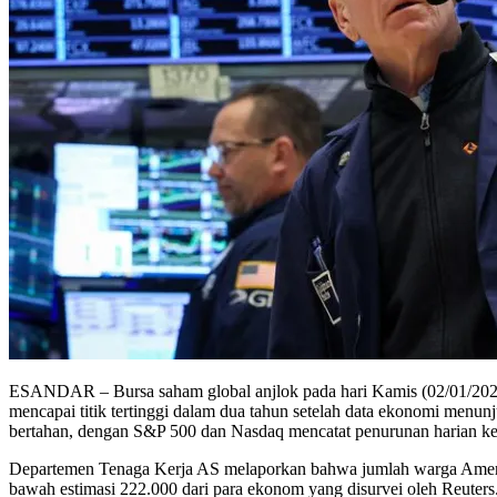
ESANDAR – Bursa saham global anjlok pada hari Kamis (02/01/2025)
mencapai titik tertinggi dalam dua tahun setelah data ekonomi menunj
bertahan, dengan S&P 500 dan Nasdaq mencatat penurunan harian keli
Departemen Tenaga Kerja AS melaporkan bahwa jumlah warga Amerika 
bawah estimasi 222.000 dari para ekonom yang disurvei oleh Reuters.