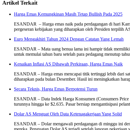
Artikel Terkait
Harga Emas Kemungkinan Masih Tetap Bullish Pada 2025
ESANDAR – Harga emas naik pada perdagangan di hari Kamis 
pergeseran kebijakan yang diharapkan oleh Presiden terpili
Euro Mengakhiri Tahun 2024 Dengan Catatan Yang Lemah
ESANDAR – Mata uang benua lama ini hampir tidak memiliki ha
untuk memulai tahun baru setelah para pedagang menutup tahu
Kenaikan Inflasi AS Dibawah Perkiraan, Harga Emas Naik
ESANDAR – Harga emas mencapai titik tertinggi lebih dari satu
diharapkan pada bulan Desember. Hasil ini meningkatkan hara
Secara Teknis, Harga Emas Berpotensi Turun
ESANDAR – Data Indek Harga Konsumen (Consumers Price Index,
turunnya hingga ke $2.635. Pasar bersiap mengantisipasi pel
Dolar AS Menguat Oleh Data Ketenagakerjaan Yang Solid
ESANDAR – Dolar mengawali perdagangan di minggu ini dengan 
mereka. Penguatan Dolar AS terjadi setelah laporan pekerjaan