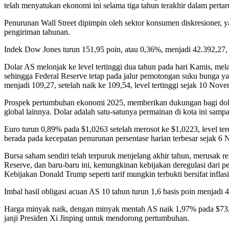
telah menyatukan ekonomi ini selama tiga tahun terakhir dalam pertar
Penurunan Wall Street dipimpin oleh sektor konsumen diskresioner, y
pengiriman tahunan.
Indek Dow Jones turun 151,95 poin, atau 0,36%, menjadi 42.392,27,
Dolar AS melonjak ke level tertinggi dua tahun pada hari Kamis, me
sehingga Federal Reserve tetap pada jalur pemotongan suku bunga ya
menjadi 109,27, setelah naik ke 109,54, level tertinggi sejak 10 Nov
Prospek pertumbuhan ekonomi 2025, memberikan dukungan bagi dolar
global lainnya. Dolar adalah satu-satunya permainan di kota ini sam
Euro turun 0,89% pada $1,0263 setelah merosot ke $1,0223, level t
berada pada kecepatan penurunan persentase harian terbesar sejak 6
Bursa saham sendiri telah terpuruk menjelang akhir tahun, merusak re
Reserve, dan baru-baru ini, kemungkinan kebijakan deregulasi dari
Kebijakan Donald Trump seperti tarif mungkin terbukti bersifat infla
Imbal hasil obligasi acuan AS 10 tahun turun 1,6 basis poin menjadi 
Harga minyak naik, dengan minyak mentah AS naik 1,97% pada $73,13
janji Presiden Xi Jinping untuk mendorong pertumbuhan.