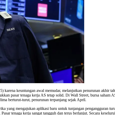
 karena keuntungan awal memudar, melanjutkan penurunan akhir tahun
ukkan pasar tenaga kerja AS tetap solid. Di Wall Street, bursa saham A
ma berturut-turut, penurunan terpanjang sejak April.
yang mengajukan aplikasi baru untuk tunjangan pengangguran turun k
 Pasar tenaga kerja sangat tangguh dan terus berlanjut. Secara kesel