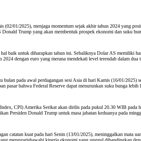
(02/01/2025), menjaga momentum sejak akhir tahun 2024 yang positi
h AS Donald Trump yang akan membentuk prospek ekonomi dan suku bun
l baik untuk diharapkan tahun ini. Sebaliknya Dolar AS memiliki ha
n 2024 dengan euro yang merana mendekati level terendah dalam dua 
 bulan pada awal perdagangan sesi Asia di hari Kamis (16/01/2025) se
pan pasar bahwa Federal Reserve dapat menurunkan suku bunga lebih l
 CPI) Amerika Serikat akan dirilis pada pukul 20.30 WIB pada hari 
antikan Presiden Donald Trump untuk masa jabatan keduanya pada ming
catatan kuat pada hari Senin (13/01/2025), meninggalkan mata uang 
 yang menggarisbawahi kinerja ekonomi yang unggul dibandingkan deng