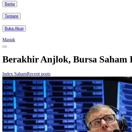
Berita
Tentang
Buka Akun
Masuk
Berakhir Anjlok, Bursa Saham
Index Saham
Recent posts