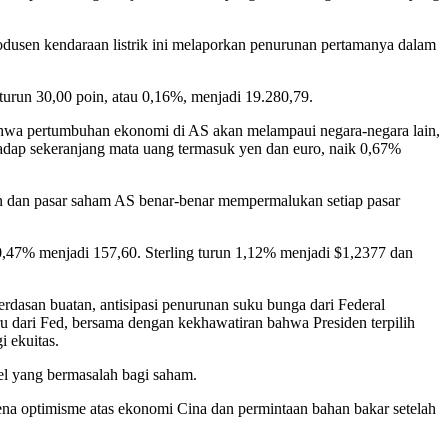
rodusen kendaraan listrik ini melaporkan penurunan pertamanya dalam
urun 30,00 poin, atau 0,16%, menjadi 19.280,79.
 bahwa pertumbuhan ekonomi di AS akan melampaui negara-negara lain,
hadap sekeranjang mata uang termasuk yen dan euro, naik 0,67%
n dan pasar saham AS benar-benar mempermalukan setiap pasar
0,47% menjadi 157,60. Sterling turun 1,12% menjadi $1,2377 dan
erdasan buatan, antisipasi penurunan suku bunga dari Federal
u dari Fed, bersama dengan kekhawatiran bahwa Presiden terpilih
i ekuitas.
vel yang bermasalah bagi saham.
ena optimisme atas ekonomi Cina dan permintaan bahan bakar setelah