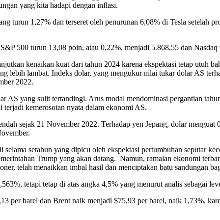
ungan yang kita hadapi dengan inflasi.
ang turun 1,27% dan terseret oleh penurunan 6,08% di Tesla setelah p
 S&P 500 turun 13,08 poin, atau 0,22%, menjadi 5.868,55 dan Nasdaq t
lanjutkan kenaikan kuat dari tahun 2024 karena ekspektasi tetap utuh
ng lebih lambat. Indeks dolar, yang mengukur nilai tukar dolar AS ter
ember 2022.
 AS yang sulit tertandingi. Arus modal mendominasi pergantian tahu
pai terjadi kemerosotan nyata dalam ekonomi AS.
erendah sejak 21 November 2022. Terhadap yen Jepang, dolar menguat 
 November.
li selama setahun yang dipicu oleh ekspektasi pertumbuhan seputar kec
 pemerintahan Trump yang akan datang. Namun, ramalan ekonomi terbar
sioner, telah menaikkan imbal hasil dan menciptakan batu sandungan bag
4,563%, tetapi tetap di atas angka 4,5% yang menurut analis sebagai le
 per barel dan Brent naik menjadi $75,93 per barel, naik 1,73%, kar