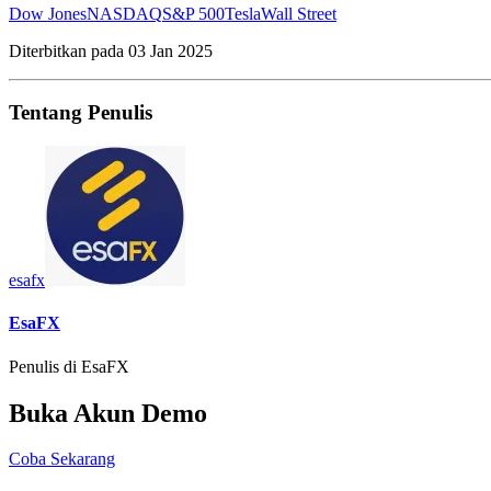
Dow Jones
NASDAQ
S&P 500
Tesla
Wall Street
Diterbitkan pada
03 Jan 2025
Tentang Penulis
esafx
EsaFX
Penulis di EsaFX
Buka Akun Demo
Coba Sekarang