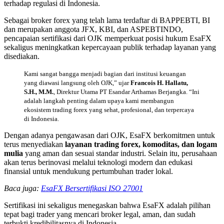
terhadap regulasi di Indonesia.
Sebagai broker forex yang telah lama terdaftar di BAPPEBTI, BI
dan merupakan anggota JFX, KBI, dan ASPEBTINDO,
pencapaian sertifikasi dari OJK memperkuat posisi hukum EsaFX
sekaligus meningkatkan kepercayaan publik terhadap layanan yang
disediakan.
Kami sangat bangga menjadi bagian dari institusi keuangan
yang diawasi langsung oleh OJK,” ujar
Francois H. Hallatu,
S.H., M.M.
, Direktur Utama PT Esandar Arthamas Berjangka. “Ini
adalah langkah penting dalam upaya kami membangun
ekosistem trading forex yang sehat, profesional, dan terpercaya
di Indonesia.
Dengan adanya pengawasan dari OJK, EsaFX berkomitmen untuk
terus menyediakan
layanan trading forex, komoditas, dan logam
mulia
yang aman dan sesuai standar industri. Selain itu, perusahaan
akan terus berinovasi melalui teknologi modern dan edukasi
finansial untuk mendukung pertumbuhan trader lokal.
Baca juga:
EsaFX Bersertifikasi ISO 27001
Sertifikasi ini sekaligus menegaskan bahwa EsaFX adalah pilihan
tepat bagi trader yang mencari broker legal, aman, dan sudah
terbukti kredibilitasnya di Indonesia.