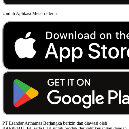
Unduh Aplikasi MetaTrader 5
PT Esandar Arthamas Berjangka berizin dan diawasi oleh
BAPPEBTI, BI, serta OJK untuk produk derivatif keuangan dengan