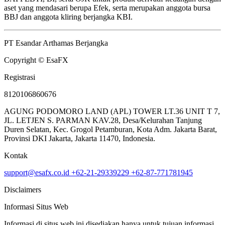
aset yang mendasari berupa Efek, serta merupakan anggota bursa
BBJ dan anggota kliring berjangka KBI.
PT Esandar Arthamas Berjangka
Copyright © EsaFX
Registrasi
8120106860676
AGUNG PODOMORO LAND (APL) TOWER LT.36 UNIT T 7,
JL. LETJEN S. PARMAN KAV.28, Desa/Kelurahan Tanjung
Duren Selatan, Kec. Grogol Petamburan, Kota Adm. Jakarta Barat,
Provinsi DKI Jakarta, Jakarta 11470, Indonesia.
Kontak
support@esafx.co.id
+62-21-29339229
+62-87-771781945
Disclaimers
Informasi Situs Web
Informasi di situs web ini disediakan hanya untuk tujuan informasi