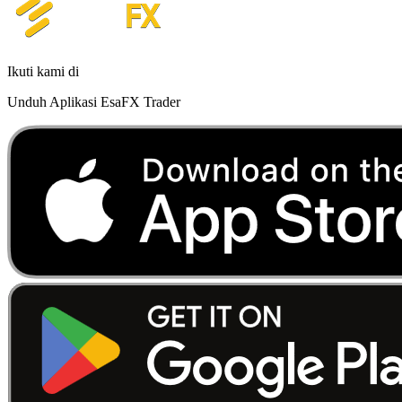
Ikuti kami di
Unduh Aplikasi EsaFX Trader