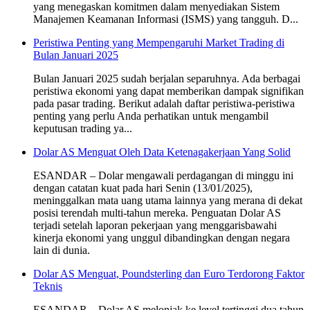
yang menegaskan komitmen dalam menyediakan Sistem
Manajemen Keamanan Informasi (ISMS) yang tangguh. D...
Peristiwa Penting yang Mempengaruhi Market Trading di
Bulan Januari 2025
Bulan Januari 2025 sudah berjalan separuhnya. Ada berbagai
peristiwa ekonomi yang dapat memberikan dampak signifikan
pada pasar trading. Berikut adalah daftar peristiwa-peristiwa
penting yang perlu Anda perhatikan untuk mengambil
keputusan trading ya...
Dolar AS Menguat Oleh Data Ketenagakerjaan Yang Solid
ESANDAR – Dolar mengawali perdagangan di minggu ini
dengan catatan kuat pada hari Senin (13/01/2025),
meninggalkan mata uang utama lainnya yang merana di dekat
posisi terendah multi-tahun mereka. Penguatan Dolar AS
terjadi setelah laporan pekerjaan yang menggarisbawahi
kinerja ekonomi yang unggul dibandingkan dengan negara
lain di dunia.
Dolar AS Menguat, Poundsterling dan Euro Terdorong Faktor
Teknis
ESANDAR – Dolar AS melonjak ke level tertinggi dua tahun