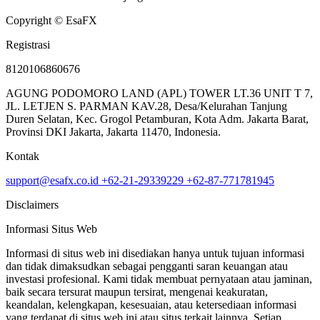
Copyright © EsaFX
Registrasi
8120106860676
AGUNG PODOMORO LAND (APL) TOWER LT.36 UNIT T 7,
JL. LETJEN S. PARMAN KAV.28, Desa/Kelurahan Tanjung
Duren Selatan, Kec. Grogol Petamburan, Kota Adm. Jakarta Barat,
Provinsi DKI Jakarta, Jakarta 11470, Indonesia.
Kontak
support@esafx.co.id
+62-21-29339229
+62-87-771781945
Disclaimers
Informasi Situs Web
Informasi di situs web ini disediakan hanya untuk tujuan informasi
dan tidak dimaksudkan sebagai pengganti saran keuangan atau
investasi profesional. Kami tidak membuat pernyataan atau jaminan,
baik secara tersurat maupun tersirat, mengenai keakuratan,
keandalan, kelengkapan, kesesuaian, atau ketersediaan informasi
yang terdapat di situs web ini atau situs terkait lainnya. Setiap