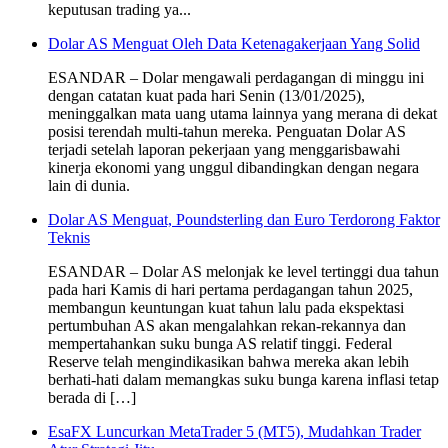
keputusan trading ya...
Dolar AS Menguat Oleh Data Ketenagakerjaan Yang Solid
ESANDAR – Dolar mengawali perdagangan di minggu ini
dengan catatan kuat pada hari Senin (13/01/2025),
meninggalkan mata uang utama lainnya yang merana di dekat
posisi terendah multi-tahun mereka. Penguatan Dolar AS
terjadi setelah laporan pekerjaan yang menggarisbawahi
kinerja ekonomi yang unggul dibandingkan dengan negara
lain di dunia.
Dolar AS Menguat, Poundsterling dan Euro Terdorong Faktor
Teknis
ESANDAR – Dolar AS melonjak ke level tertinggi dua tahun
pada hari Kamis di hari pertama perdagangan tahun 2025,
membangun keuntungan kuat tahun lalu pada ekspektasi
pertumbuhan AS akan mengalahkan rekan-rekannya dan
mempertahankan suku bunga AS relatif tinggi. Federal
Reserve telah mengindikasikan bahwa mereka akan lebih
berhati-hati dalam memangkas suku bunga karena inflasi tetap
berada di […]
EsaFX Luncurkan MetaTrader 5 (MT5), Mudahkan Trader