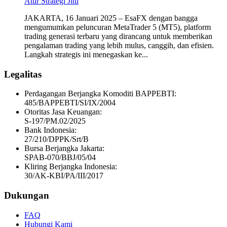
Atur Strategi Jitu
JAKARTA, 16 Januari 2025 – EsaFX dengan bangga
mengumumkan peluncuran MetaTrader 5 (MT5), platform
trading generasi terbaru yang dirancang untuk memberikan
pengalaman trading yang lebih mulus, canggih, dan efisien.
Langkah strategis ini menegaskan ke...
Legalitas
Perdagangan Berjangka Komoditi BAPPEBTI:
485/BAPPEBTI/SI/IX/2004
Otoritas Jasa Keuangan:
S-197/PM.02/2025
Bank Indonesia:
27/210/DPPK/Srt/B
Bursa Berjangka Jakarta:
SPAB-070/BBJ/05/04
Kliring Berjangka Indonesia:
30/AK-KBI/PA/III/2017
Dukungan
FAQ
Hubungi Kami