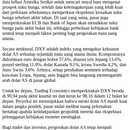
data inflasi Amerika Serikat untuk mencari sinyal baru mengenai
prospek suku bunga, setelah data ketenagakerjaan yang lebih kuat
dari perkiraan sebelumnya memperkuat ekspektasi kenaikan suku
bunga sebelum akhir tahun. Di saat yang sama, pasar juga
memperkirakan ECB dan Bank of Japan akan menaikkan suku
bunga pada akhir bulan ini, sehingga perbedaan kebijakan bank
sentral tetap menjadi faktor penting bagi pergerakan mata uang
utama.
Secara struktural, DXY adalah indeks yang mengukur kekuatan
dolar AS terhadap sejumlah mata uang utama dunia. Komposisinya
didominasi euro dengan bobot 57,6%, disusul yen Jepang 13,6%,
pound sterling 11,9%, dolar Kanada 9,1%, krona Swedia 4,2%, dan
franc Swiss 3,6%. Artinya, setiap perubahan sentimen terhadap
kawasan Eropa, Jepang, atau Inggris bisa langsung memengaruhi
arah dolar AS di pasar global.
Untuk ke depan, Trading Economics memperkirakan DXY berada
di 99,94 pada akhir kuartal ini dan turun ke 98,16 dalam 12 bulan ke
depan. Proyeksi ini menunjukkan bahwa meski dolar AS masih kuat
dalam jangka pendek, pasar mulai melihat ruang pelemahan
bertahap apabila ketidakpastian geopolitik mereda dan ekspektasi
pelonggaran kebijakan moneter meningkat.
Bagi trader dan investor, pergerakan dolar AS tetap menjadi