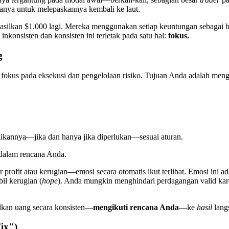
hanya untuk melepaskannya kembali ke laut.
hasilkan $1.000 lagi. Mereka menggunakan setiap keuntungan sebagai b
onsisten dan konsisten ini terletak pada satu hal:
fokus.
g
ah fokus pada eksekusi dan pengelolaan risiko. Tujuan Anda adalah m
ikannya—jika dan hanya jika diperlukan—sesuai aturan.
dalam rencana Anda.
profit atau kerugian—emosi secara otomatis ikut terlibat. Emosi ini
il kerugian (
hope
). Anda mungkin menghindari perdagangan valid kar
ilkan uang secara konsisten—
mengikuti rencana Anda
—ke
hasil
lang
ix")