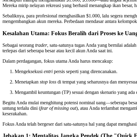
Mereka mirip nelayan rekreasi yang berhasil menangkap ikan besar, 
Sebaliknya, para profesional menghasilkan $1.000, lalu segera meng
mengembangkan akun mereka. Perbedaan mendasar antara kelompok ink
Kesalahan Utama: Fokus Beralih dari Proses ke Uan
Sebagai seorang
trader
, satu-satunya tugas Anda yang bernilai adal
terlepas dari seberapa besar atau kecil akun Anda saat ini.
Dalam perdagangan, fokus utama Anda harus mencakup:
Mengeksekusi
entri
persis seperti yang direncanakan.
Menetapkan
stop loss
di tempat yang seharusnya dan menyesua
Mengambil keuntungan (TP) sesuai dengan skenario yang ada 
Begitu Anda mulai menghitung potensi nominal uang—seberapa besar 
untung terlalu dini (
fear of missing out
), atau Anda terlambat mengamb
keserakahan.
Fokus Anda telah bergeser dari satu-satunya hal yang dapat menghas
Jebakan 1: Mentalitas Jangka Pendek (The "Quick F