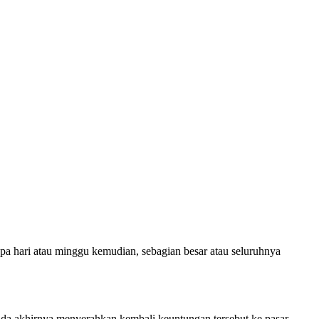
pa hari atau minggu kemudian, sebagian besar atau seluruhnya
da akhirnya menyerahkan kembali keuntungan tersebut ke pasar.