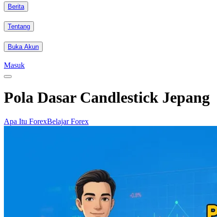
Berita
Tentang
Buka Akun
Masuk
Pola Dasar Candlestick Jepang
Apa Itu Forex
Belajar Forex