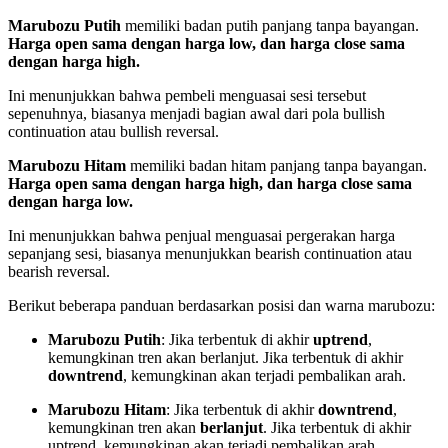
Marubozu Putih
memiliki badan putih panjang tanpa bayangan.
Harga open sama dengan harga low, dan harga close sama
dengan harga high.
Ini menunjukkan bahwa pembeli menguasai sesi tersebut
sepenuhnya, biasanya menjadi bagian awal dari pola bullish
continuation atau bullish reversal.
Marubozu Hitam
memiliki badan hitam panjang tanpa bayangan.
Harga open sama dengan harga high, dan harga close sama
dengan harga low.
Ini menunjukkan bahwa penjual menguasai pergerakan harga
sepanjang sesi, biasanya menunjukkan bearish continuation atau
bearish reversal.
Berikut beberapa panduan berdasarkan posisi dan warna marubozu:
Marubozu Putih
: Jika terbentuk di akhir
uptrend
,
kemungkinan tren akan berlanjut. Jika terbentuk di akhir
downtrend
, kemungkinan akan terjadi pembalikan arah.
Marubozu Hitam
: Jika terbentuk di akhir
downtrend
,
kemungkinan tren akan
berlanjut
. Jika terbentuk di akhir
uptrend, kemungkinan akan terjadi pembalikan arah.