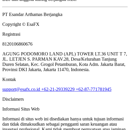
PT Esandar Arthamas Berjangka
Copyright © EsaFX
Registrasi
8120106860676
AGUNG PODOMORO LAND (APL) TOWER LT.36 UNIT T 7,
JL. LETJEN S. PARMAN KAV.28, Desa/Kelurahan Tanjung
Duren Selatan, Kec. Grogol Petamburan, Kota Adm. Jakarta Barat,
Provinsi DKI Jakarta, Jakarta 11470, Indonesia.
Kontak
support@esafx.co.id
+62-21-29339229
+62-87-771781945
Disclaimers
Informasi Situs Web
Informasi di situs web ini disediakan hanya untuk tujuan informasi
dan tidak dimaksudkan sebagai pengganti saran keuangan atau
investasi profesional. Kami tidak membuat pernyataan atau jaminan,