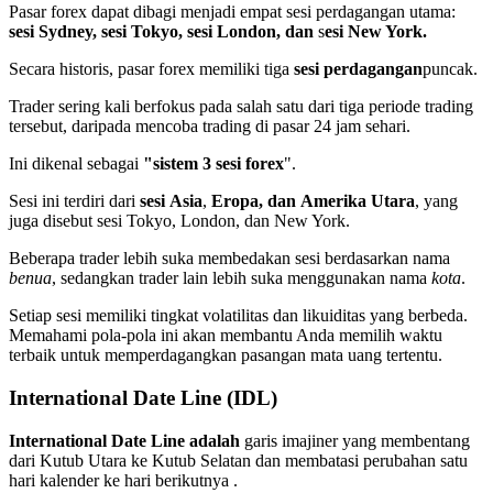
Pasar forex dapat dibagi menjadi empat sesi perdagangan utama:
sesi Sydney,
sesi Tokyo,
sesi London, dan
s
esi New York.
Secara historis, pasar forex memiliki tiga
sesi perdagangan
puncak.
Trader sering kali berfokus pada salah satu dari tiga periode trading
tersebut, daripada mencoba trading di pasar 24 jam sehari.
Ini dikenal sebagai
"sistem 3 sesi forex
".
Sesi ini terdiri dari
sesi
Asia
,
Eropa, dan
Amerika Utara
, yang
juga disebut sesi Tokyo, London, dan New York.
Beberapa trader lebih suka membedakan sesi berdasarkan nama
benua
, sedangkan trader lain lebih suka menggunakan nama
kota
.
Setiap sesi memiliki tingkat volatilitas dan likuiditas yang berbeda.
Memahami pola-pola ini akan membantu Anda memilih waktu
terbaik untuk memperdagangkan pasangan mata uang tertentu.
International Date Line (IDL
)
International Date Line adalah
garis imajiner yang membentang
dari Kutub Utara ke Kutub Selatan dan membatasi perubahan satu
hari kalender ke hari berikutnya .