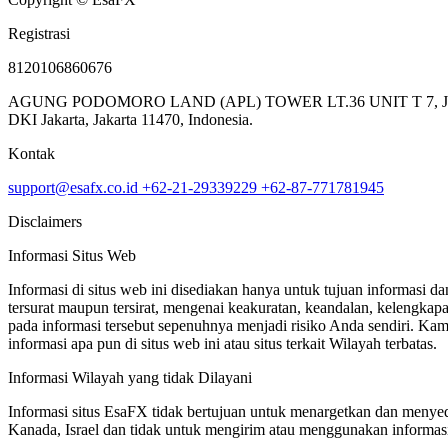
Registrasi
8120106860676
AGUNG PODOMORO LAND (APL) TOWER LT.36 UNIT T 7, JL. LETJE
DKI Jakarta, Jakarta 11470, Indonesia.
Kontak
support@esafx.co.id
+62-21-29339229
+62-87-771781945
Disclaimers
Informasi Situs Web
Informasi di situs web ini disediakan hanya untuk tujuan informasi d
tersurat maupun tersirat, mengenai keakuratan, keandalan, kelengkapan
pada informasi tersebut sepenuhnya menjadi risiko Anda sendiri. Ka
informasi apa pun di situs web ini atau situs terkait Wilayah terbatas.
Informasi Wilayah yang tidak Dilayani
Informasi situs EsaFX tidak bertujuan untuk menargetkan dan menyed
Kanada, Israel dan tidak untuk mengirim atau menggunakan informasi