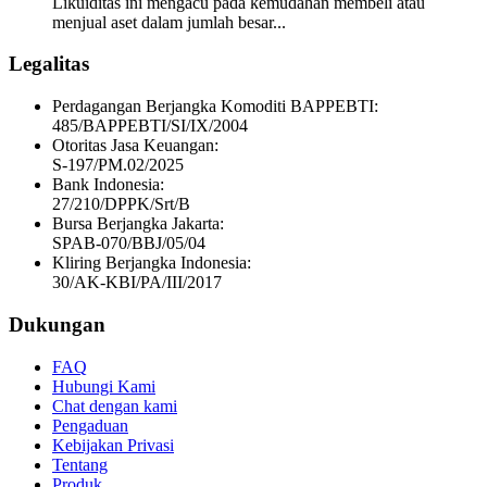
Likuiditas ini mengacu pada kemudahan membeli atau
menjual aset dalam jumlah besar...
Legalitas
Perdagangan Berjangka Komoditi BAPPEBTI:
485/BAPPEBTI/SI/IX/2004
Otoritas Jasa Keuangan:
S-197/PM.02/2025
Bank Indonesia:
27/210/DPPK/Srt/B
Bursa Berjangka Jakarta:
SPAB-070/BBJ/05/04
Kliring Berjangka Indonesia:
30/AK-KBI/PA/III/2017
Dukungan
FAQ
Hubungi Kami
Chat dengan kami
Pengaduan
Kebijakan Privasi
Tentang
Produk