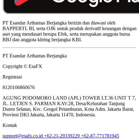
PT Esandar Arthamas Berjangka berizin dan diawasi oleh
BAPPEBTI, BI, serta OJK untuk produk derivatif keuangan dengan
aset yang mendasari berupa Efek, serta merupakan anggota bursa
BBJ dan anggota kliring berjangka KBI.
PT Esandar Arthamas Berjangka
Copyright © EsaFX
Registrasi
8120106860676
AGUNG PODOMORO LAND (APL) TOWER LT.36 UNIT T 7,
JL. LETJEN S. PARMAN KAV.28, Desa/Kelurahan Tanjung
Duren Selatan, Kec. Grogol Petamburan, Kota Adm. Jakarta Barat,
Provinsi DKI Jakarta, Jakarta 11470, Indonesia.
Kontak
support@esafx.co.id
+62-21-29339229
+62-87-771781945